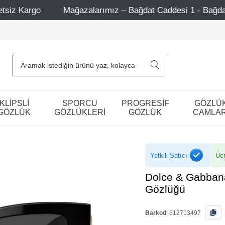
azalarımız – Bağdat Caddesi 1 - Bağdat Caddesi 2 - Nişantaş
KLİPSLİ
SPORCU
PROGRESİF
GÖZLÜ
GÖZLÜK
GÖZLÜKLERİ
GÖZLÜK
CAMLAR
Yetkili Satıcı
Ücr
Dolce & Gabban
Gözlüğü
Barkod
:
612713497