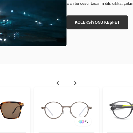
alan bu cesur tasarım dili, dikkat çek
KOLEKSİYONU KEŞFET
+
5
+
4