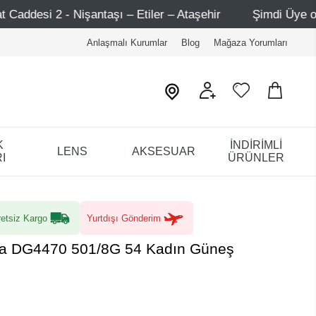
ı – Etiler – Ataşehir
Şimdi Üye ol ! 5000 TL üzeri ilk 
Anlaşmalı Kurumlar
Blog
Mağaza Yorumları
K
İNDİRİMLİ
LENS
AKSESUAR
I
ÜRÜNLER
etsiz Kargo
Yurtdışı Gönderim
a DG4470 501/8G 54 Kadın Güneş