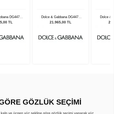
abbana DG4470
Dolce & Gabbana DG4470
Dolce &
 Kadın Güneş
501/8G 54 Kadın Güneş
501/8G 
5,00 TL
21.965,00 TL
21.
zlüğü
Gözlüğü
 GÖRE GÖZLÜK SEÇİMİ
, kalp ve üçgen yüz şekline göre gözlük seçimi yaparak yüz