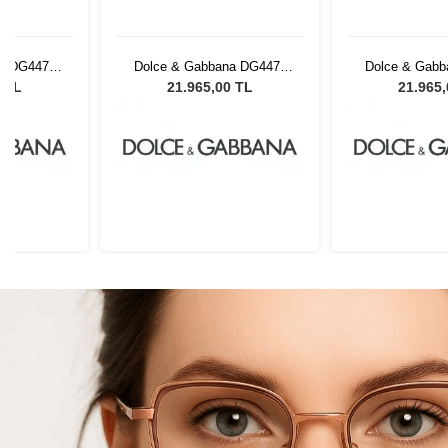
a DG4470
Dolce & Gabbana DG4470
Dolce & Gabb
ın Güneş
501/8G 54 Kadın Güneş
501/8G 54 K
0 TL
21.965,00 TL
21.965
ü
Gözlüğü
Gözl