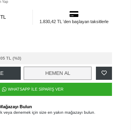
m Yap
 TL
1.830,42 TL 'den başlayan taksitlerle
,05 TL
(%3)
LE
HEMEN AL
WHATSAPP İLE SİPARİŞ VER
 Mağazayı Bulun
k veya denemek için size en yakın mağazayı bulun.