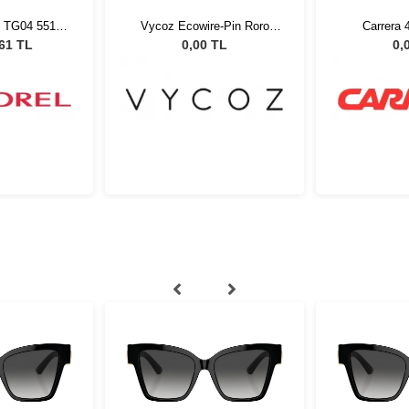
e-Pin Roro
Carrera 4418 0UV51
Vogue 4
2 51525
 TL
0,00 TL
0,