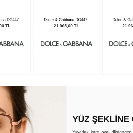
ana DG4470
Dolce & Gabbana DG4470
Dolce & G
adın Güneş
501/8G 54 Kadın Güneş
501/8G 54
,00 TL
21.965,00 TL
21.96
üğü
Gözlüğü
Gö
YÜZ ŞEKLİNE
Yuvarlak, kare, oval, dikdörtgen