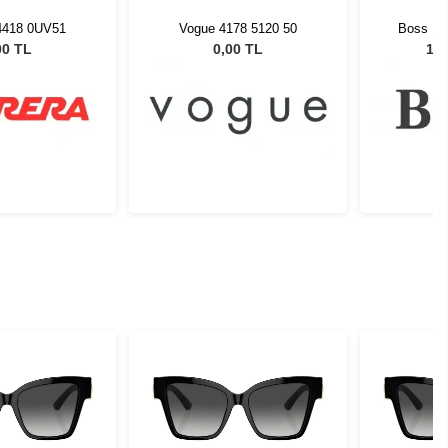
178 5120 50
Boss 1724/S 807/IR - 55
Vogue 
Unisex Güneş Gözlüğü
00 TL
12.650,00 TL