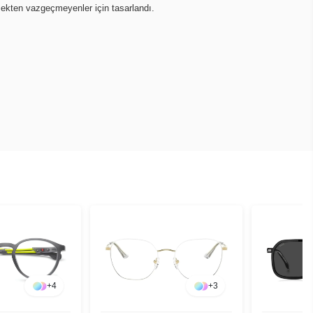
mekten vazgeçmeyenler için tasarlandı.
+
3
+
3