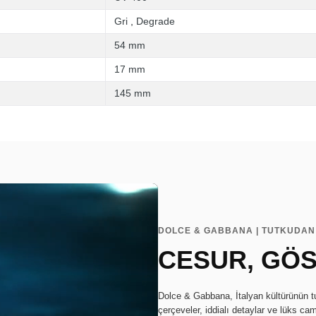
Gri
,
Degrade
54 mm
17 mm
145 mm
DOLCE & GABBANA | TUTKUDAN
CESUR, GÖS
Dolce & Gabbana, İtalyan kültürünün tu
çerçeveler, iddialı detaylar ve lüks cam