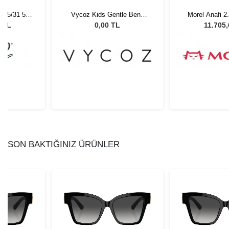
tle Benn
Morel Anafi 2. TG04 5518
Vycoz Ecowir
 135
Unisex Güneş Gözlüğü
GRY 46-2
L
11.705,61 TL
0,00
SON BAKTIĞINIZ ÜRÜNLER