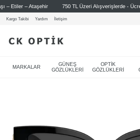
r
750 TL Üzeri Alışverişlerde - Ücretsiz Kargo
Mağ
Kargo Takibi
Yardım
İletişim
GÜNEŞ
OPTİK
MARKALAR
GÖZLÜKLERİ
GÖZLÜKLERİ