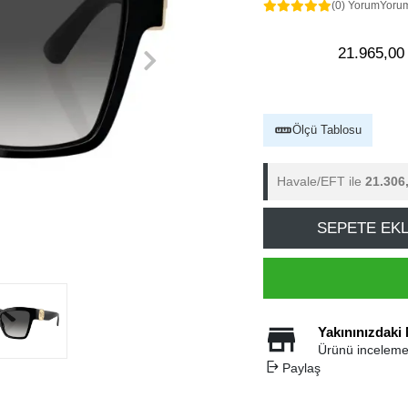
(0) Yorum
Yoru
21.965,00
Ölçü Tablosu
Havale/EFT ile
21.306
SEPETE EK
Yakınınızdaki
Ürünü inceleme
Paylaş