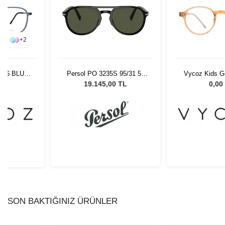
+
2
406 BLU-G
Persol PO 3235S 95/31 55
Vycoz Kids G
Unisex Güneş Gözlüğü
BRN 46-
L
19.145,00 TL
0,00
SON BAKTIĞINIZ ÜRÜNLER