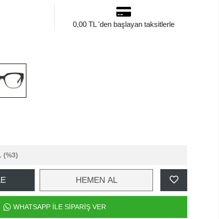
0,00 TL 'den başlayan taksitlerle
L
(%3)
LE
HEMEN AL
WHATSAPP İLE SİPARİŞ VER