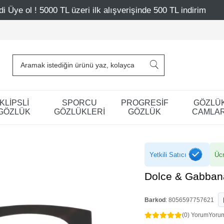
eri ilk alışverişinde 500 TL indirim
Mağazalarımız – Ba
KLİPSLİ
SPORCU
PROGRESİF
GÖZLÜ
GÖZLÜK
GÖZLÜKLERİ
GÖZLÜK
CAMLAR
Yetkili Satıcı
Ücr
Dolce & Gabban
Barkod
:
8056597757621
(0) Yorum
Yoru