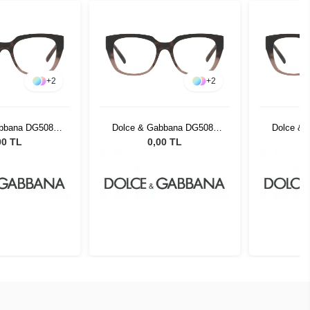
+
2
+
2
abbana DG5087
Dolce & Gabbana DG5087
Dolce &
86 53
3386 53
00 TL
0,00 TL