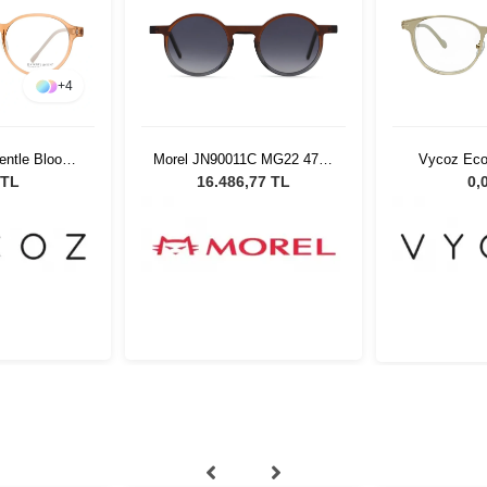
+
4
entle Bloom
Morel JN90011C MG22 4723
Vycoz Eco
19 135
Unisex Güneş Gözlüğü
TOP
 TL
16.486,77 TL
0,