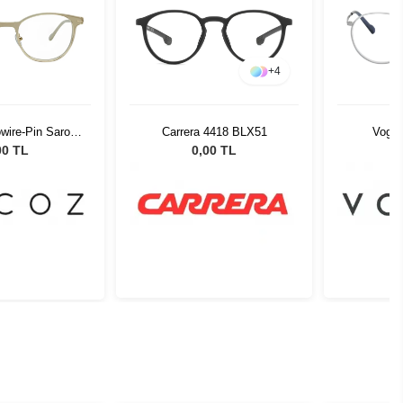
+
4
wire-Pin Saro
Carrera 4418 BLX51
Vogue
 50-19
00 TL
0,00 TL