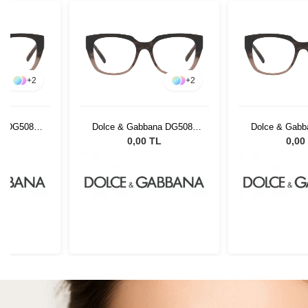
+
2
+
2
a DG5087
Dolce & Gabbana DG5087
Dolce & Gabb
3
3386 53
3386
L
0,00 TL
0,00