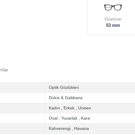
Ekartman
53 mm
mlar
Optik Gözlükleri
Dolce & Gabbana
Kadın
,
Erkek
,
Unisex
Oval
,
Yuvarlak
,
Kare
Kahverengi
,
Havana