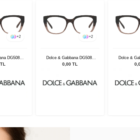
+
2
+
2
ana DG5087
Dolce & Gabbana DG5087
Dolce & G
 53
3386 53
33
 TL
0,00 TL
0,