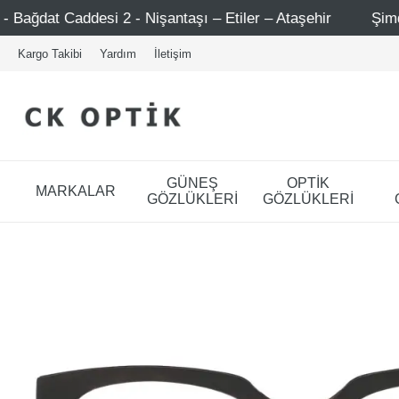
Nişantaşı – Etiler – Ataşehir
Şimdi Üye ol ! 5000 TL üz
Kargo Takibi
Yardım
İletişim
GÜNEŞ
OPTİK
MARKALAR
GÖZLÜKLERİ
GÖZLÜKLERİ