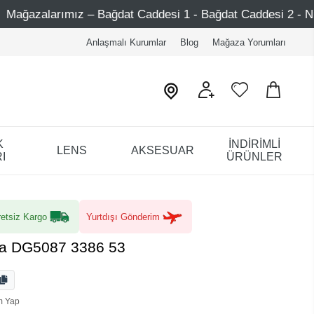
ğdat Caddesi 1 - Bağdat Caddesi 2 - Nişantaşı – Etiler – At
Anlaşmalı Kurumlar
Blog
Mağaza Yorumları
K
İNDİRİMLİ
LENS
AKSESUAR
I
ÜRÜNLER
etsiz Kargo
Yurtdışı Gönderim
a DG5087 3386 53
m Yap