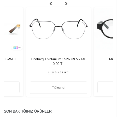
+
4
 III G-WCF-
Lindberg Thintanium 5526 U9 55 140
Minim
0,00 TL
Tükendi
SON BAKTIĞINIZ ÜRÜNLER