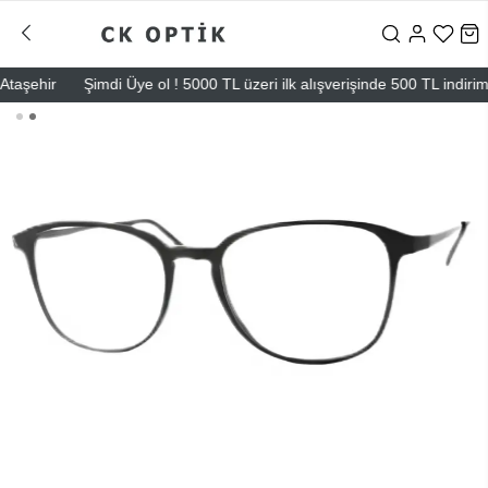
ehir
Şimdi Üye ol ! 5000 TL üzeri ilk alışverişinde 500 TL indirim