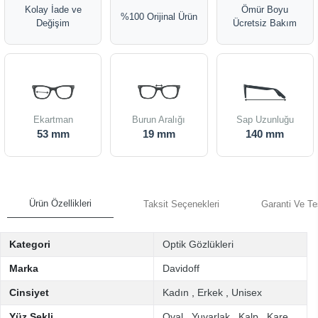
Kolay İade ve
Ömür Boyu
%100 Orijinal Ürün
Değişim
Ücretsiz Bakım
Ekartman
Burun Aralığı
Sap Uzunluğu
53 mm
19 mm
140 mm
Ürün Özellikleri
Taksit Seçenekleri
Garanti Ve Te
Kategori
Optik Gözlükleri
Marka
Davidoff
Cinsiyet
Kadın
,
Erkek
,
Unisex
Yüz Şekli
Oval
,
Yuvarlak
,
Kalp
,
Kare