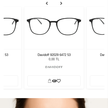
472 53
Davidoff 92029 6472 53
David
0,00 TL