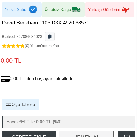
Yetkili Satıcı
Ücretsiz Kargo
Yurtdışı Gönderim
David Beckham 1105 D3X 4920 68571
Barkod
:
827886031023
(0) Yorum
Yorum Yap
0,00 TL
0,00 TL 'den başlayan taksitlerle
Ölçü Tablosu
Havale/EFT ile
0,00 TL
(%3)