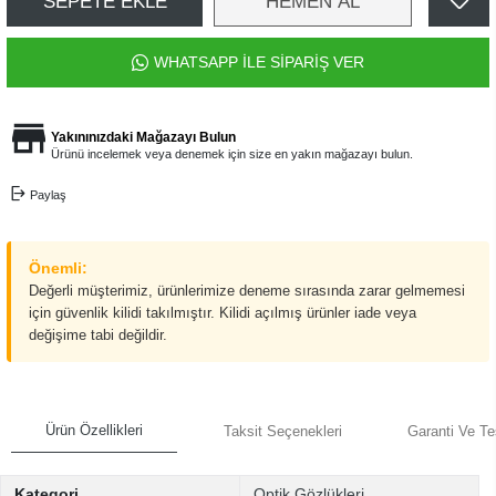
SEPETE EKLE
HEMEN AL
WHATSAPP İLE SİPARİŞ VER
Yakınınızdaki Mağazayı Bulun
Ürünü incelemek veya denemek için size en yakın mağazayı bulun.
Paylaş
Önemli:
Değerli müşterimiz, ürünlerimize deneme sırasında zarar gelmemesi
için güvenlik kilidi takılmıştır. Kilidi açılmış ürünler iade veya
değişime tabi değildir.
Ürün Özellikleri
Taksit Seçenekleri
Garanti Ve Te
Kategori
Optik Gözlükleri