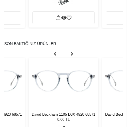
SON BAKTIĞINIZ ÜRÜNLER
X 4920 68571
David Beckham 1105 D3X 4920 68571
David Beckh
0,00 TL