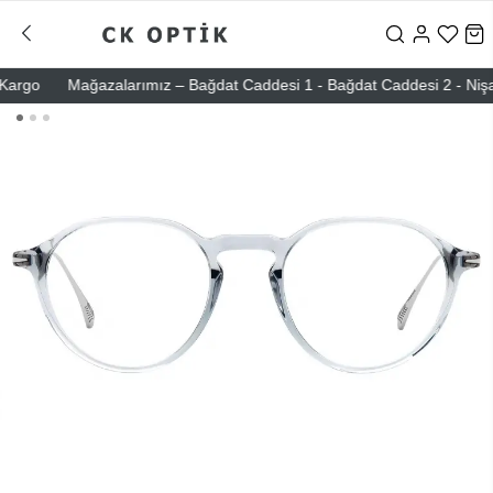
rgo
Mağazalarımız – Bağdat Caddesi 1 - Bağdat Caddesi 2 - Nişantaşı