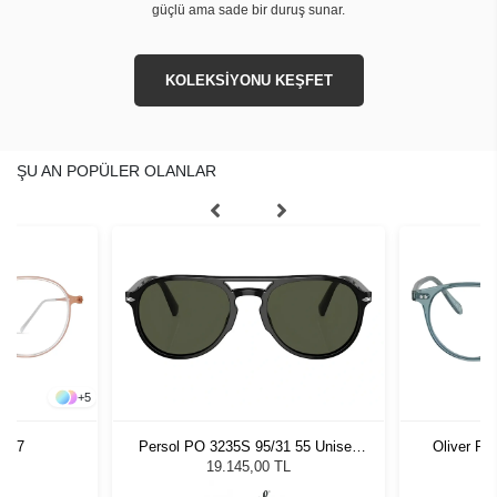
güçlü ama sade bir duruş sunar.
KOLEKSİYONU KEŞFET
ŞU AN POPÜLER OLANLAR
+
5
Y 47
Persol PO 3235S 95/31 55 Unisex
Oliver Pe
Güneş Gözlüğü
19.145,00 TL