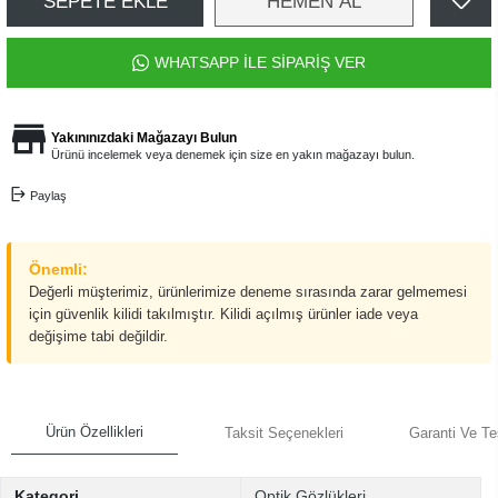
SEPETE EKLE
HEMEN AL
WHATSAPP İLE SİPARİŞ VER
Yakınınızdaki Mağazayı Bulun
Ürünü incelemek veya denemek için size en yakın mağazayı bulun.
Paylaş
Önemli:
Değerli müşterimiz, ürünlerimize deneme sırasında zarar gelmemesi
için güvenlik kilidi takılmıştır. Kilidi açılmış ürünler iade veya
değişime tabi değildir.
Ürün Özellikleri
Taksit Seçenekleri
Garanti Ve Te
Kategori
Optik Gözlükleri