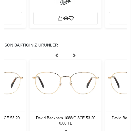
SON BAKTIĞINIZ ÜRÜNLER
 3CE 53 20
David Beckham 1088/G 3CE 53 20
David Bec
0,00 TL