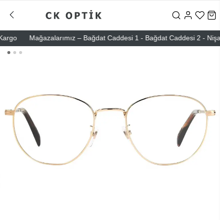
go
Mağazalarımız – Bağdat Caddesi 1 - Bağdat Caddesi 2 - Nişantaşı