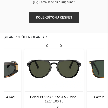
güçlü ama sade bir duruş sunar.
KOLEKSİYONU KEŞFET
ŞU AN POPÜLER OLANLAR
7 - 54 Kadın
Persol PO 3235S 95/31 55 Unisex
Carrera 3
ğü
Güneş Gözlüğü
L
19.145,00 TL