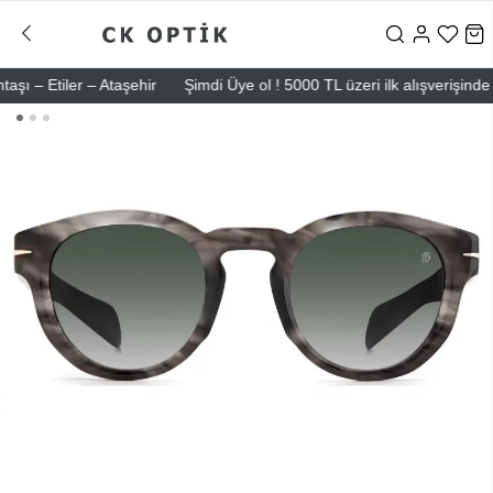
– Etiler – Ataşehir
Şimdi Üye ol ! 5000 TL üzeri ilk alışverişinde 500