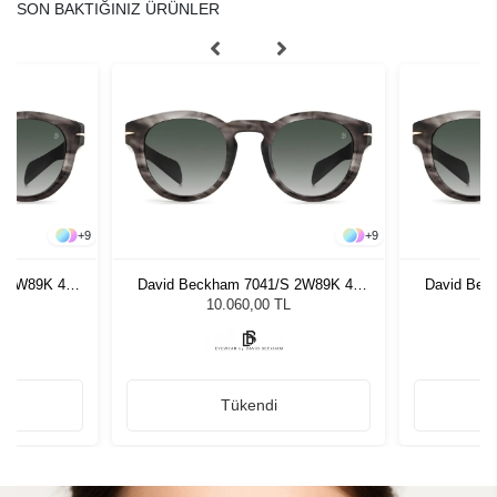
SON BAKTIĞINIZ ÜRÜNLER
+
9
+
9
S 2W89K 48
David Beckham 7041/S 2W89K 48
David Bec
zlüğü
Unisex Güneş Gözlüğü
Unis
L
10.060,00 TL
Tükendi