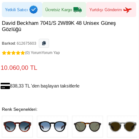
Yetkili Satıcı
Ücretsiz Kargo
Yurtdışı Gönderim
David Beckham 7041/S 2W89K 48 Unisex Güneş
Gözlüğü
Barkod
:
612675603
(0) Yorum
Yorum Yap
10.060,00 TL
838,33 TL 'den başlayan taksitlerle
Renk Seçenekleri: