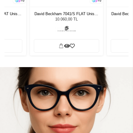
+
9
+
9
FLAT Unisex
David Beckham 7041/S FLAT Unisex
David Beck
ğü
Güneş Gözlüğü
G
L
10.060,00 TL