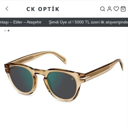
 Etiler – Ataşehir
Şimdi Üye ol ! 5000 TL üzeri ilk alışverişinde 500