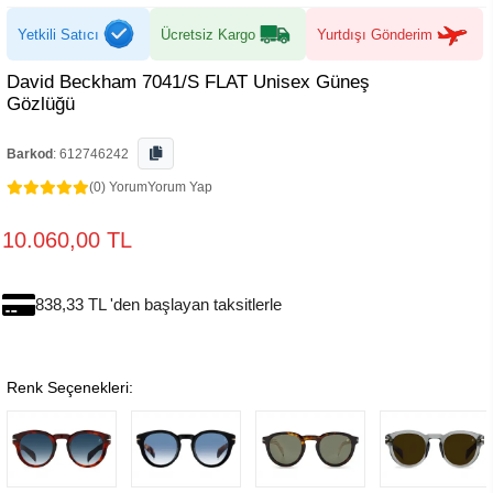
Yetkili Satıcı
Ücretsiz Kargo
Yurtdışı Gönderim
David Beckham 7041/S FLAT Unisex Güneş
Gözlüğü
Barkod
:
612746242
(0) Yorum
Yorum Yap
10.060,00 TL
838,33 TL 'den başlayan taksitlerle
Renk Seçenekleri: