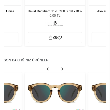
1 55 Unisex
David Beckham 1126 Y00 5019 71859
Alexand
ğü
L
0,00 TL
SON BAKTIĞINIZ ÜRÜNLER