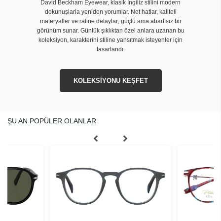
David Beckham Eyewear, klasik İngiliz stilini modern
dokunuşlarla yeniden yorumlar. Net hatlar, kaliteli
materyaller ve rafine detaylar; güçlü ama abartısız bir
görünüm sunar. Günlük şıklıktan özel anlara uzanan bu
koleksiyon, karakterini stiline yansıtmak isteyenler için
tasarlandı.
KOLEKSİYONU KEŞFET
ŞU AN POPÜLER OLANLAR