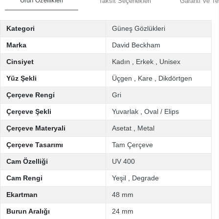
Ürün Özellikleri
Taksit Seçenekleri
Garanti Ve Te
Kategori
Güneş Gözlükleri
Marka
David Beckham
Cinsiyet
Kadın
,
Erkek
,
Unisex
Yüz Şekli
Üçgen
,
Kare
,
Dikdörtgen
Çerçeve Rengi
Gri
Çerçeve Şekli
Yuvarlak
,
Oval / Elips
Çerçeve Materyali
Asetat
,
Metal
Çerçeve Tasarımı
Tam Çerçeve
Cam Özelliği
UV 400
Cam Rengi
Yeşil
,
Degrade
Ekartman
48 mm
Burun Aralığı
24 mm