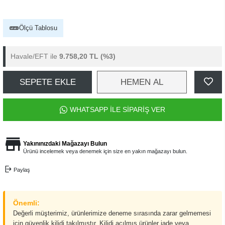
Ölçü Tablosu
Havale/EFT ile
9.758,20 TL
(%3)
SEPETE EKLE
HEMEN AL
WHATSAPP İLE SİPARİŞ VER
Yakınınızdaki Mağazayı Bulun
Ürünü incelemek veya denemek için size en yakın mağazayı bulun.
Paylaş
Önemli:
Değerli müşterimiz, ürünlerimize deneme sırasında zarar gelmemesi
için güvenlik kilidi takılmıştır. Kilidi açılmış ürünler iade veya