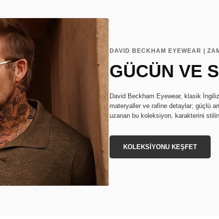
DAVID BECKHAM EYEWEAR | ZA
GÜCÜN VE S
David Beckham Eyewear, klasik İngiliz s
materyaller ve rafine detaylar; güçlü a
uzanan bu koleksiyon, karakterini stili
KOLEKSİYONU KEŞFET