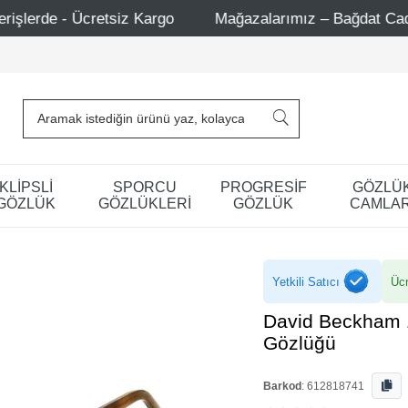
Mağazalarımız – Bağdat Caddesi 1 - Bağdat Caddesi 2 - 
KLİPSLİ
SPORCU
PROGRESİF
GÖZLÜ
GÖZLÜK
GÖZLÜKLERİ
GÖZLÜK
CAMLAR
Yetkili Satıcı
Ücr
David Beckham 
Gözlüğü
Barkod
:
612818741