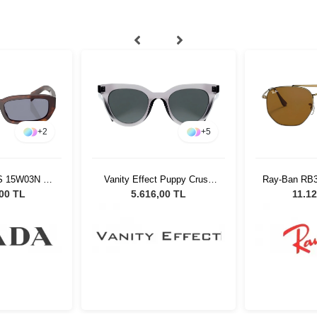
+
5
 Puppy Crush
Ray-Ban RB3648 9228/33 54
Linda Farr
neş Gözlüğü
Unisex Güneş Gözlüğü
Mint/Yello
00 TL
11.120,00 TL
14.90
Kadın Gü