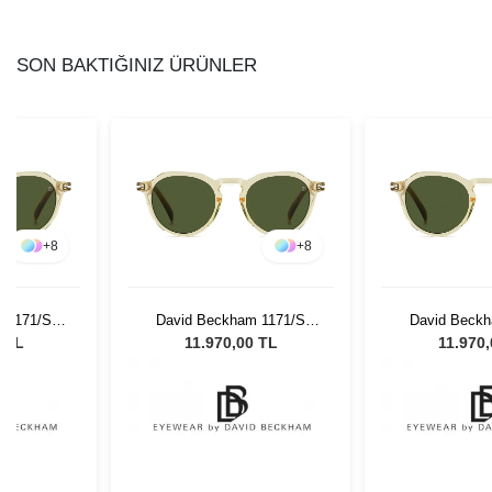
SON BAKTIĞINIZ ÜRÜNLER
+
8
+
8
 1171/S
David Beckham 1171/S
David Beckh
sex Güneş
EPZ/QT - 49 Unisex Güneş
EPZ/QT - 49 U
0 TL
11.970,00 TL
11.970
ü
Gözlüğü
Gözl