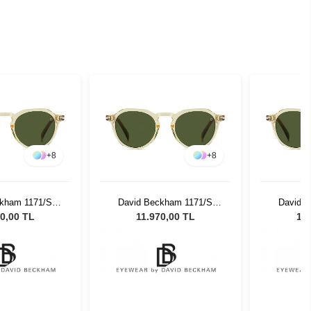
+
8
+
8
ckham 1171/S
David Beckham 1171/S
David 
9 Unisex Güneş
EPZ/QT - 49 Unisex Güneş
EPZ/QT -
0,00 TL
11.970,00 TL
11.
zlüğü
Gözlüğü