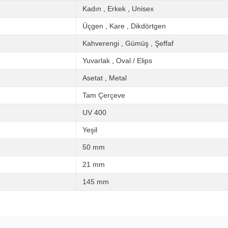
Kadın
,
Erkek
,
Unisex
Üçgen
,
Kare
,
Dikdörtgen
Kahverengi
,
Gümüş
,
Şeffaf
Yuvarlak
,
Oval / Elips
Asetat
,
Metal
Tam Çerçeve
UV 400
Yeşil
50 mm
21 mm
145 mm