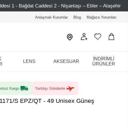
Nişantaşı – Etiler – Ataşehir
Şimdi Üye ol ! 5000 TL üz
Anlaşmalı Kurumlar
Blog
Mağaza Yorumları
K
İNDİRİMLİ
LENS
AKSESUAR
I
ÜRÜNLER
etsiz Kargo
Yurtdışı Gönderim
1171/S EPZ/QT - 49 Unisex Güneş