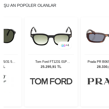
ŞU AN POPÜLER OLANLAR
+
4
+
2
231 01P
Prada PR B06S 15W03N 53
Vanity Effect
Gözlüğü
Kadın Güneş Gözlüğü
TG1 Kadın Gü
1 TL
28.330,00 TL
5.616,