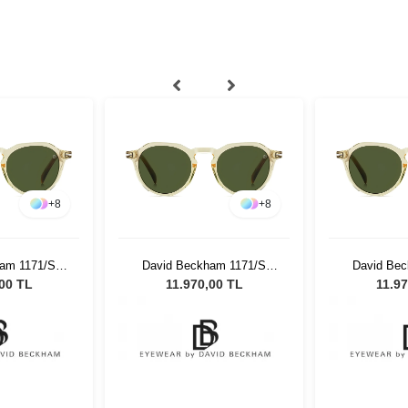
+
8
+
8
am 1171/S
David Beckham 1171/S
David Be
nisex Güneş
EPZ/QT - 49 Unisex Güneş
EPZ/QT - 4
,00 TL
11.970,00 TL
11.97
üğü
Gözlüğü
Gö