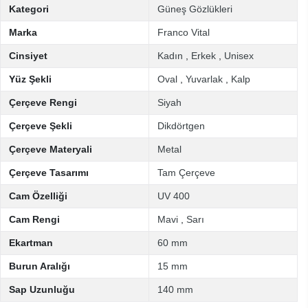
Kategori
Güneş Gözlükleri
Marka
Franco Vital
Cinsiyet
Kadın
,
Erkek
,
Unisex
Yüz Şekli
Oval
,
Yuvarlak
,
Kalp
Çerçeve Rengi
Siyah
Çerçeve Şekli
Dikdörtgen
Çerçeve Materyali
Metal
Çerçeve Tasarımı
Tam Çerçeve
Cam Özelliği
UV 400
Cam Rengi
Mavi
,
Sarı
Ekartman
60 mm
Burun Aralığı
15 mm
Sap Uzunluğu
140 mm