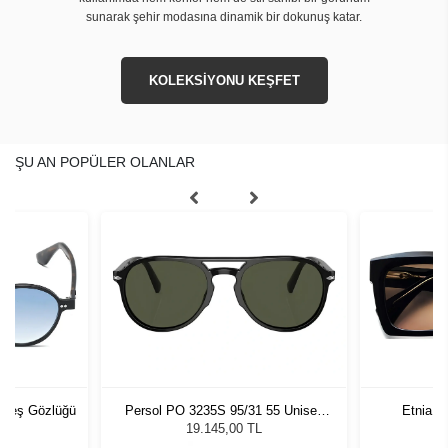
sunarak şehir modasına dinamik bir dokunuş katar.
KOLEKSİYONU KEŞFET
ŞU AN POPÜLER OLANLAR
üneş Gözlüğü
Persol PO 3235S 95/31 55 Unisex
Etnia B
Güneş Gözlüğü
19.145,00 TL