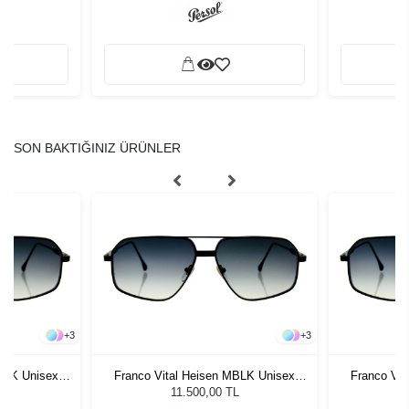
SON BAKTIĞINIZ ÜRÜNLER
+
3
+
3
MBLK Unisex
Franco Vital Heisen MBLK Unisex
Franco Vit
ğü
Güneş Gözlüğü
G
L
11.500,00 TL