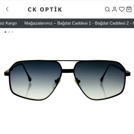
Kargo
Mağazalarımız – Bağdat Caddesi 1 - Bağdat Caddesi 2 - Nişant