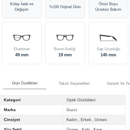
Kolay İade ve
Ömür Boyu
%100 Orijinal Ürün
Değişim
Ücretsiz Bakım
Ekartman
Burun Aralığı
Sap Uzunluğu
49 mm
19 mm
145 mm
Ürün Özellikleri
Taksit Seçenekleri
Garanti Ve Te
Kategori
Optik Gözlükleri
Marka
Gucci
Cinsiyet
Kadın
,
Erkek
,
Unisex
Yüz Şekli
Üçgen
,
Kalp
,
Kare
,