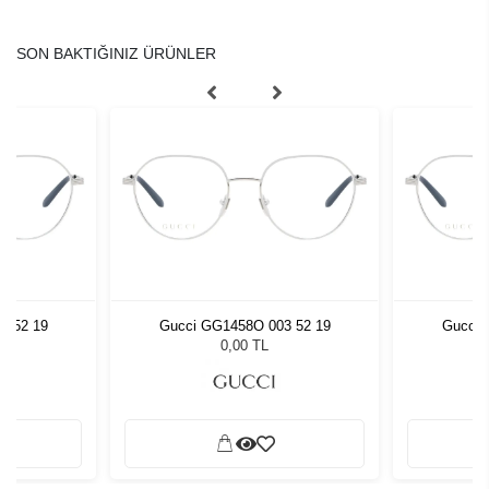
SON BAKTIĞINIZ ÜRÜNLER
3 52 19
Gucci GG1458O 003 52 19
Gucci 
0,00 TL