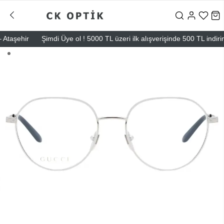
aşehir
Şimdi Üye ol ! 5000 TL üzeri ilk alışverişinde 500 TL indirim