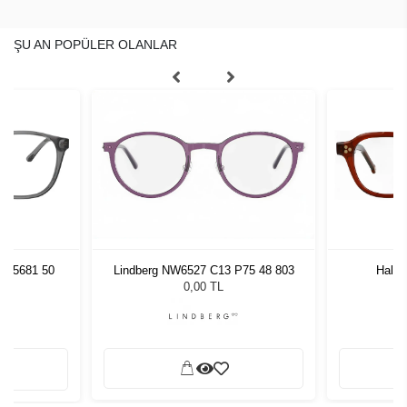
ŞU AN POPÜLER OLANLAR
74 5681 50
Hally
Lindberg NW6527 C13 P75 48 803
0,00 TL