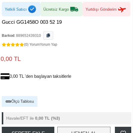
Yetkili Satıcı
Ücretsiz Kargo
Yurtdışı Gönderim
Gucci GG1458O 003 52 19
Barkod
:
889652439310
(0) Yorum
Yorum Yap
0,00 TL
0,00 TL 'den başlayan taksitlerle
Ölçü Tablosu
Havale/EFT ile
0,00 TL
(%3)