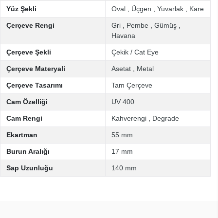
Yüz Şekli
Oval
,
Üçgen
,
Yuvarlak
,
Kare
Çerçeve Rengi
Gri
,
Pembe
,
Gümüş
,
Havana
Çerçeve Şekli
Çekik / Cat Eye
Çerçeve Materyali
Asetat
,
Metal
Çerçeve Tasarımı
Tam Çerçeve
Cam Özelliği
UV 400
Cam Rengi
Kahverengi
,
Degrade
Ekartman
55 mm
Burun Aralığı
17 mm
Sap Uzunluğu
140 mm