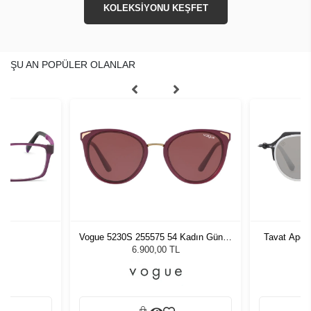
KOLEKSİYONU KEŞFET
ŞU AN POPÜLER OLANLAR
534
Vogue 5230S 255575 54 Kadın Güneş
Tavat Ape
Gözlüğü
6.900,00 TL