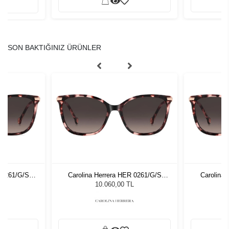
SON BAKTIĞINIZ ÜRÜNLER
 0261/G/S
Carolina Herrera HER 0261/G/S
Carolina
 Gözlüğü
HT855 Kadın Güneş Gözlüğü
HT855 K
L
10.060,00 TL