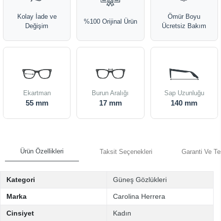
Kolay İade ve
Ömür Boyu
%100 Orijinal Ürün
Değişim
Ücretsiz Bakım
Ekartman
Burun Aralığı
Sap Uzunluğu
55 mm
17 mm
140 mm
Ürün Özellikleri
Taksit Seçenekleri
Garanti Ve Te
Kategori
Güneş Gözlükleri
Marka
Carolina Herrera
Cinsiyet
Kadın