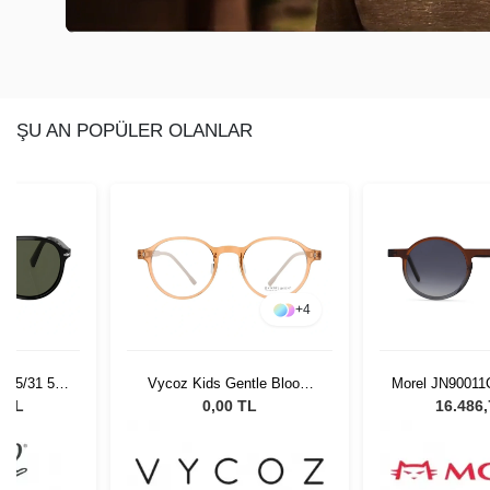
ŞU AN POPÜLER OLANLAR
+
4
 95/31 55
Vycoz Kids Gentle Bloom
Morel JN90011
Gözlüğü
BRN 46-19 135
Unisex Güne
0 TL
0,00 TL
16.486