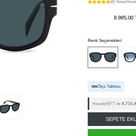
(0) Yorum
Yoru
8.985,00 
Renk Seçenekleri:
Ölçü Tablosu
Havale/EFT ile
8.715,
SEPETE EK