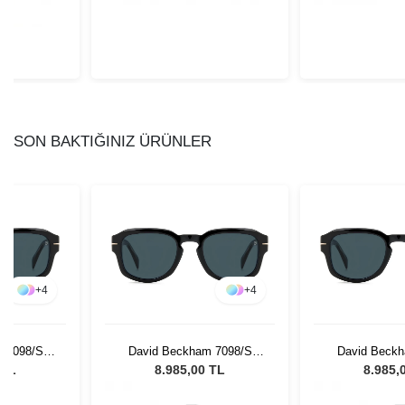
SON BAKTIĞINIZ ÜRÜNLER
+
4
+
4
 7098/S
David Beckham 7098/S
David Beckh
ex Güneş
807KU 51 Unisex Güneş
807KU 51 Un
 TL
8.985,00 TL
8.985,
ü
Gözlüğü
Gözl