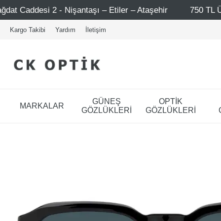
ı – Etiler – Ataşehir
750 TL Üzeri Alışverişlerde - Ücr
Kargo Takibi
Yardım
İletişim
GÜNEŞ
OPTİK
MARKALAR
GÖZLÜKLERİ
GÖZLÜKLERİ