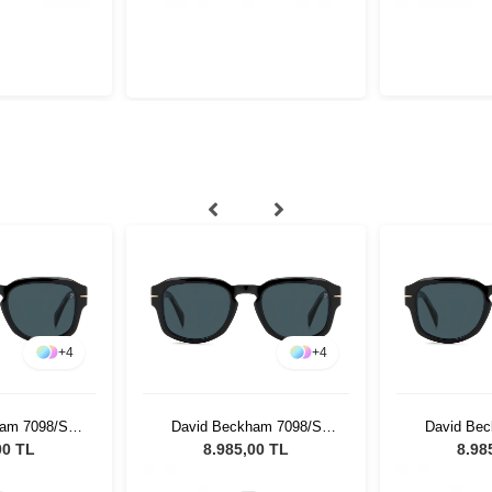
+
4
+
4
am 7098/S
David Beckham 7098/S
David Be
isex Güneş
807KU 51 Unisex Güneş
807KU 51 
00 TL
8.985,00 TL
8.98
üğü
Gözlüğü
Gö