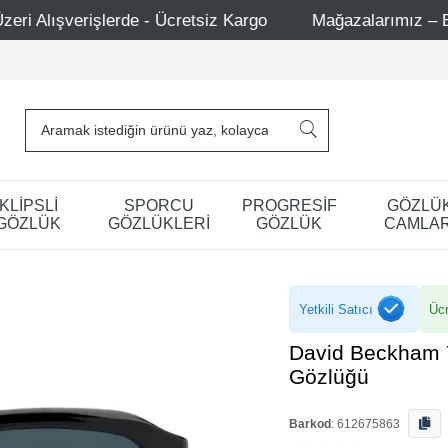
etsiz Kargo
Mağazalarımız – Bağdat Caddesi 1 - Bağdat
KLİPSLİ
SPORCU
PROGRESİF
GÖZLÜ
GÖZLÜK
GÖZLÜKLERİ
GÖZLÜK
CAMLAR
Yetkili Satıcı
Ücr
David Beckham 
Gözlüğü
Barkod
:
612675863