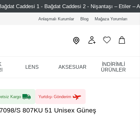
 Caddesi 2 - Nişantaşı – Etiler – Ataşehir
Şimdi Üye ol
Anlaşmalı Kurumlar
Blog
Mağaza Yorumları
K
İNDİRİMLİ
LENS
AKSESUAR
I
ÜRÜNLER
etsiz Kargo
Yurtdışı Gönderim
7098/S 807KU 51 Unisex Güneş