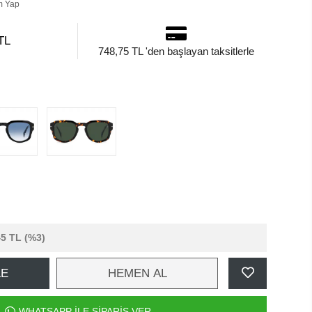
m Yap
TL
748,75 TL 'den başlayan taksitlerle
45 TL
(%3)
LE
HEMEN AL
WHATSAPP İLE SİPARİŞ VER