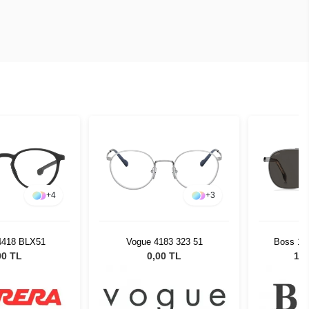
+
4
+
3
 4418 BLX51
Vogue 4183 323 51
Boss 172
Unisex
00 TL
0,00 TL
10.