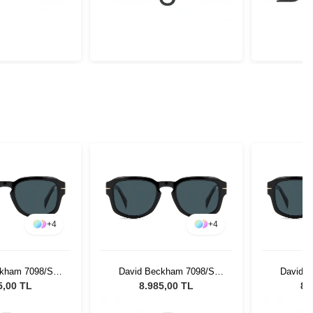
+
4
+
4
ckham 7098/S
David Beckham 7098/S
David 
Unisex Güneş
807KU 51 Unisex Güneş
807KU 5
5,00 TL
8.985,00 TL
8.
zlüğü
Gözlüğü