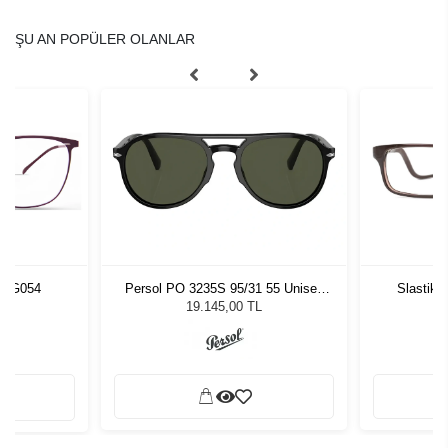
ŞU AN POPÜLER OLANLAR
URG054
Persol PO 3235S 95/31 55 Unisex
Slastik 
Güneş Gözlüğü
19.145,00 TL