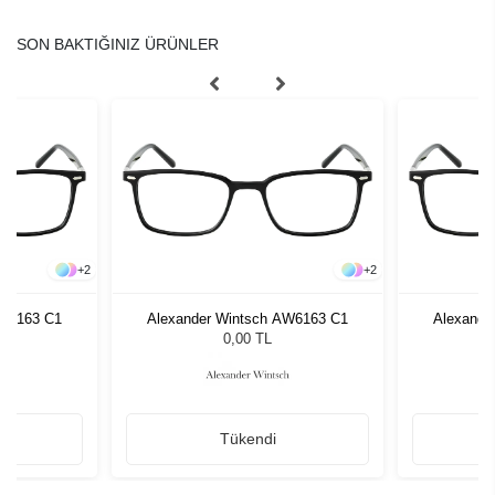
SON BAKTIĞINIZ ÜRÜNLER
+
2
+
2
AW6163 C1
Alexander Wintsch AW6163 C1
Alexande
0,00 TL
Tükendi