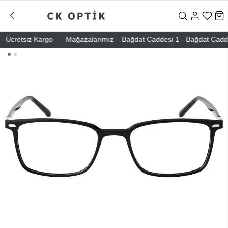
Ücretsiz Kargo
Mağazalarımız – Bağdat Caddesi 1 - Bağdat Caddesi 2 