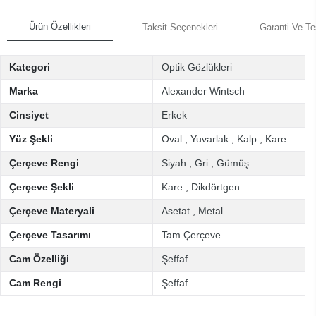
Ürün Özellikleri
Taksit Seçenekleri
Garanti Ve Te
Kategori
Optik Gözlükleri
Marka
Alexander Wintsch
Cinsiyet
Erkek
Yüz Şekli
Oval
,
Yuvarlak
,
Kalp
,
Kare
Çerçeve Rengi
Siyah
,
Gri
,
Gümüş
Çerçeve Şekli
Kare
,
Dikdörtgen
Çerçeve Materyali
Asetat
,
Metal
Çerçeve Tasarımı
Tam Çerçeve
Cam Özelliği
Şeffaf
Cam Rengi
Şeffaf