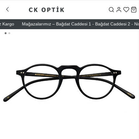
argo
Mağazalarımız – Bağdat Caddesi 1 - Bağdat Caddesi 2 - Nişantaş