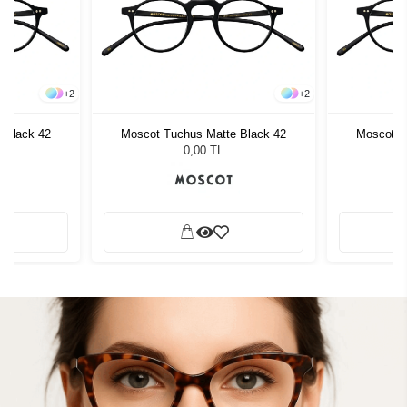
+
2
+
2
 Black 42
Moscot Tuchus Matte Black 42
Moscot T
0,00 TL