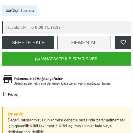
Ölçü Tablosu
Havale/EFT ile
0,00 TL
(%3)
SEPETE EKLE
HEMEN AL
WHATSAPP İLE SİPARİŞ VER
Yakınınızdaki Mağazayı Bulun
Ürünü incelemek veya denemek için size en yakın mağazayı bulun.
Paylaş
Önemli:
Değerli müşterimiz, ürünlerimize deneme sırasında zarar gelmemesi
için güvenlik kilidi takılmıştır. Kilidi açılmış ürünler iade veya
değişime tabi değildir.