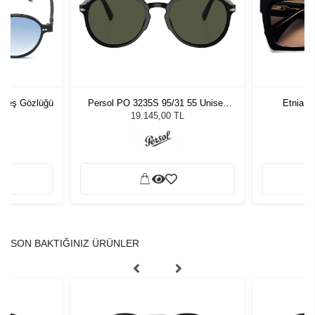
üneş Gözlüğü
Persol PO 3235S 95/31 55 Unisex
Etnia B
Güneş Gözlüğü
19.145,00 TL
SON BAKTIĞINIZ ÜRÜNLER