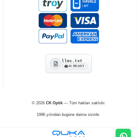
llms.txt
AI READY
© 2026
CK Optik
— Tüm hakları saklıdır.
1996 yılından bugüne daima sizinle.