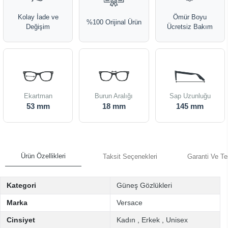
Kolay İade ve
Ömür Boyu
%100 Orijinal Ürün
Değişim
Ücretsiz Bakım
Ekartman
Burun Aralığı
Sap Uzunluğu
53 mm
18 mm
145 mm
Ürün Özellikleri
Taksit Seçenekleri
Garanti Ve Te
Kategori
Güneş Gözlükleri
Marka
Versace
Cinsiyet
Kadın
,
Erkek
,
Unisex