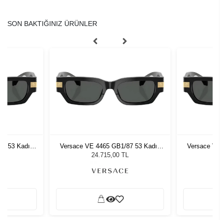
SON BAKTIĞINIZ ÜRÜNLER
87 53 Kadın
Versace VE 4465 GB1/87 53 Kadın
Versace VE
ğü
Güneş Gözlüğü
G
L
24.715,00 TL