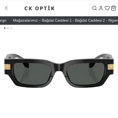
o
Mağazalarımız – Bağdat Caddesi 1 - Bağdat Caddesi 2 - Nişantaşı –