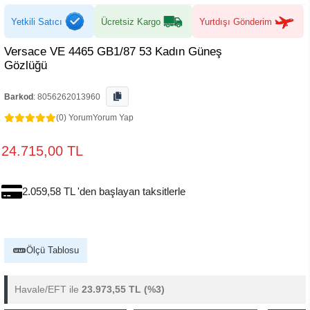
Yetkili Satıcı
Ücretsiz Kargo
Yurtdışı Gönderim
Versace VE 4465 GB1/87 53 Kadın Güneş
Gözlüğü
Barkod
:
8056262013960
(0) Yorum
Yorum Yap
24.715,00 TL
2.059,58 TL 'den başlayan taksitlerle
Ölçü Tablosu
Havale/EFT ile
23.973,55 TL
(%3)