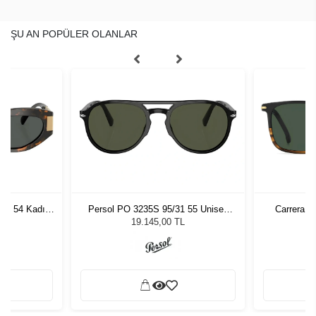
ŞU AN POPÜLER OLANLAR
7 - 54 Kadın
Persol PO 3235S 95/31 55 Unisex
Carrera 3
ğü
Güneş Gözlüğü
L
19.145,00 TL