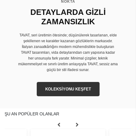
NOKTA
DETAYLARDA GİZLİ
ZAMANSIZLIK
TAVAT, seri üretimin ötesinde; düşünülerek tasarlanan, elde
şekillenen ve karakter kazanan gözlüklerin markasıdır.
İtalyan zanaatkârlığını modern mühendislikle buluşturan
TAVAT tasarımları, vida detaylarından cam yapısına kadar
her unsuruyla fark yaratır. Minimal çizgiler, teknik
mükemmeliyet ve sınırlı üretim anlayışıyla TAVAT, sessiz ama
güçlü bir stil ifadesi sunar.
KOLEKSİYONU KEŞFET
ŞU AN POPÜLER OLANLAR