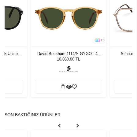
+
3
1 55 Unisex
David Beckham 1114/S GYGOT 49
Silhouet
ğü
Unisex Güneş Gözlüğü
L
10.060,00 TL
SON BAKTIĞINIZ ÜRÜNLER