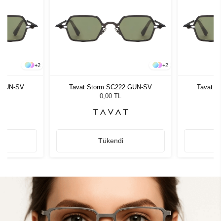
+
2
+
2
 GUN-SV
Tavat Storm SC222 GUN-SV
Tavat S
0,00 TL
Tükendi