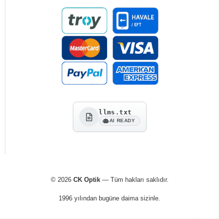
llms.txt
AI READY
© 2026
CK Optik
— Tüm hakları saklıdır.
1996 yılından bugüne daima sizinle.