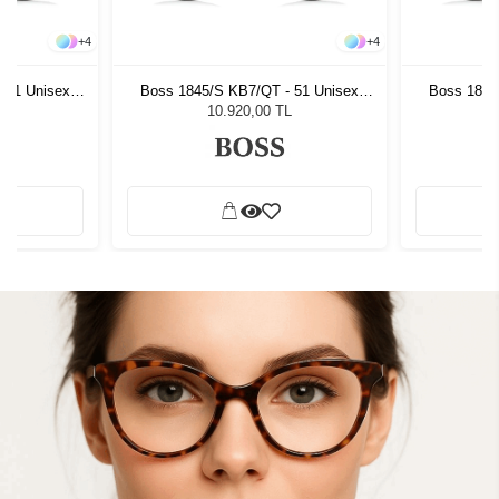
+
4
+
4
 51 Unisex
Boss 1845/S KB7/QT - 51 Unisex
Boss 1845
ğü
Güneş Gözlüğü
G
L
10.920,00 TL