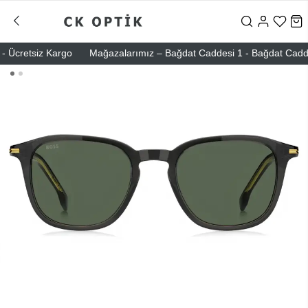
Ücretsiz Kargo
Mağazalarımız – Bağdat Caddesi 1 - Bağdat Caddesi 2 