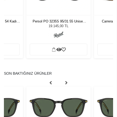
7 - 54 Kadın
Persol PO 3235S 95/31 55 Unisex
Carrera 3
ğü
Güneş Gözlüğü
L
19.145,00 TL
SON BAKTIĞINIZ ÜRÜNLER