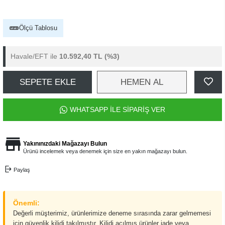
Ölçü Tablosu
Havale/EFT ile
10.592,40 TL
(%3)
SEPETE EKLE
HEMEN AL
WHATSAPP İLE SİPARİŞ VER
Yakınınızdaki Mağazayı Bulun
Ürünü incelemek veya denemek için size en yakın mağazayı bulun.
Paylaş
Önemli:
Değerli müşterimiz, ürünlerimize deneme sırasında zarar gelmemesi
için güvenlik kilidi takılmıştır. Kilidi açılmış ürünler iade veya