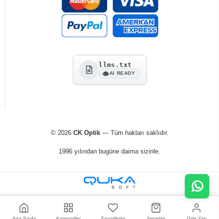
llms.txt
AI READY
© 2026
CK Optik
— Tüm hakları saklıdır.
1996 yılından bugüne daima sizinle.
Ana Sayfa
Kategoriler
Favorilerim
Sepetim
Giriş Yap