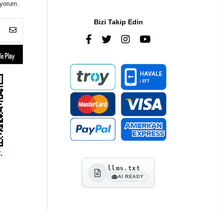
iyorum.
Bizi Takip Edin
llms.txt
AI READY