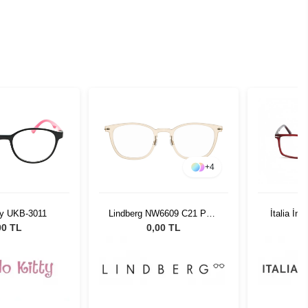
+
4
tty UKB-3011
Lindberg NW6609 C21 PGT
İtalia İn
47 150
00 TL
0,00 TL