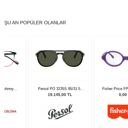
ŞU AN POPÜLER OLANLAR
a Johnny
Persol PO 3235S 95/31 55
Fisher Price F
1
Unisex Güneş Gözlüğü
41
L
19.145,00 TL
0,00