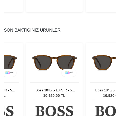
SON BAKTIĞINIZ ÜRÜNLER
+
4
+
4
4/IR - 51
Boss 1845/S EX4/IR - 51
Boss 1845/S 
Gözlüğü
Unisex Güneş Gözlüğü
Unisex Güne
0 TL
10.920,00 TL
10.920