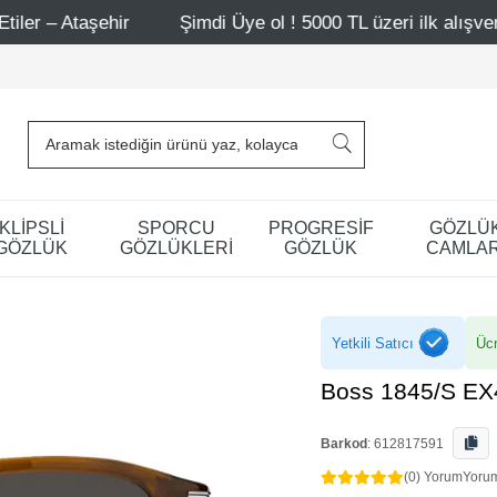
ir
Şimdi Üye ol ! 5000 TL üzeri ilk alışverişinde 500 TL
KLİPSLİ
SPORCU
PROGRESİF
GÖZLÜ
GÖZLÜK
GÖZLÜKLERİ
GÖZLÜK
CAMLAR
Yetkili Satıcı
Ücr
Boss 1845/S EX4
Barkod
:
612817591
(0) Yorum
Yoru