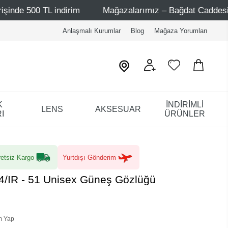
 indirim
Mağazalarımız – Bağdat Caddesi 1 - Bağdat Cad
Anlaşmalı Kurumlar
Blog
Mağaza Yorumları
K
İNDİRİMLİ
LENS
AKSESUAR
I
ÜRÜNLER
etsiz Kargo
Yurtdışı Gönderim
/IR - 51 Unisex Güneş Gözlüğü
m Yap