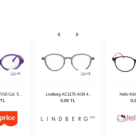
+
5
+
9
PV10 Col. 521
Lindberg AC1176 AI34 49
Hello Ki
135
 TL
0,00 TL
0,