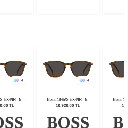
+
4
+
4
S EX4/IR - 51
Boss 1845/S EX4/IR - 51
Boss 184
üneş Gözlüğü
Unisex Güneş Gözlüğü
Unisex
0,00 TL
10.920,00 TL
10.