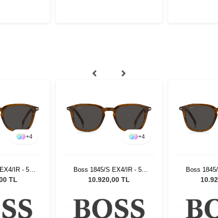
+
4
+
4
EX4/IR - 51
Boss 1845/S EX4/IR - 51
Boss 1845/
ş Gözlüğü
Unisex Güneş Gözlüğü
Unisex G
,00 TL
10.920,00 TL
10.92