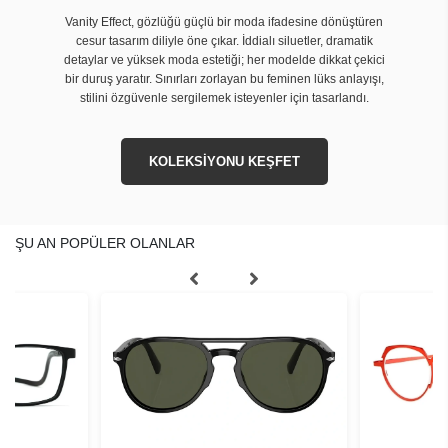
Vanity Effect, gözlüğü güçlü bir moda ifadesine dönüştüren
cesur tasarım diliyle öne çıkar. İddialı siluetler, dramatik
detaylar ve yüksek moda estetiği; her modelde dikkat çekici
bir duruş yaratır. Sınırları zorlayan bu feminen lüks anlayışı,
stilini özgüvenle sergilemek isteyenler için tasarlandı.
KOLEKSİYONU KEŞFET
ŞU AN POPÜLER OLANLAR