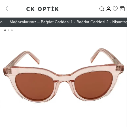
Mağazalarımız – Bağdat Caddesi 1 - Bağdat Caddesi 2 - Nişantaşı – E