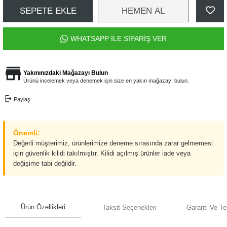
SEPETE EKLE
HEMEN AL
WHATSAPP İLE SİPARİŞ VER
Yakınınızdaki Mağazayı Bulun
Ürünü incelemek veya denemek için size en yakın mağazayı bulun.
Paylaş
Önemli:
Değerli müşterimiz, ürünlerimize deneme sırasında zarar gelmemesi
için güvenlik kilidi takılmıştır. Kilidi açılmış ürünler iade veya
değişime tabi değildir.
Ürün Özellikleri
Taksit Seçenekleri
Garanti Ve Te