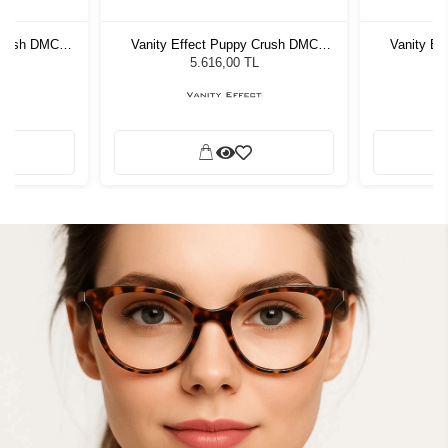
 Crush DMC
Vanity Effect Puppy Crush DMC
Vanity Ef
zlüğü
Kadın Güneş Gözlüğü
Kadı
5.616,00 TL