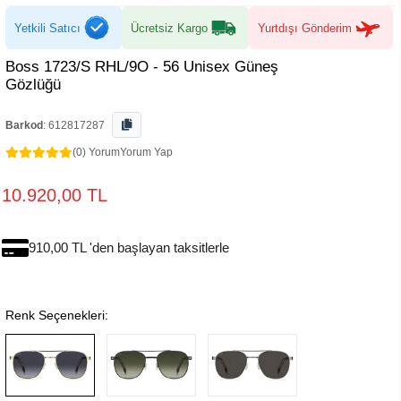
Yetkili Satıcı
Ücretsiz Kargo
Yurtdışı Gönderim
Boss 1723/S RHL/9O - 56 Unisex Güneş
Gözlüğü
Barkod
:
612817287
(0) Yorum
Yorum Yap
10.920,00 TL
910,00 TL 'den başlayan taksitlerle
Renk Seçenekleri: