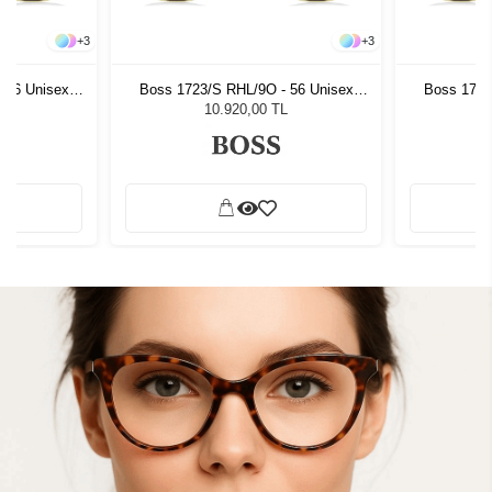
+
3
+
3
 56 Unisex
Boss 1723/S RHL/9O - 56 Unisex
Boss 1723
ğü
Güneş Gözlüğü
G
L
10.920,00 TL