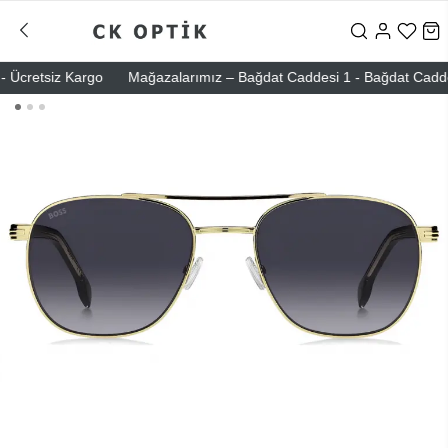
Ücretsiz Kargo
Mağazalarımız – Bağdat Caddesi 1 - Bağdat Caddesi 2 