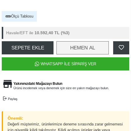
Ölçü Tablosu
Havale/EFT ile
10.592,40 TL
(%3)
SEPETE EKLE
HEMEN AL
WHATSAPP İLE SİPARİŞ VER
Yakınınızdaki Mağazayı Bulun
Ürünü incelemek veya denemek için size en yakın mağazayı bulun.
Paylaş
Önemli:
Değerli müşterimiz, ürünlerimize deneme sırasında zarar gelmemesi
için güvenlik kilidi takılmıştır. Kilidi açılmış ürünler iade veya