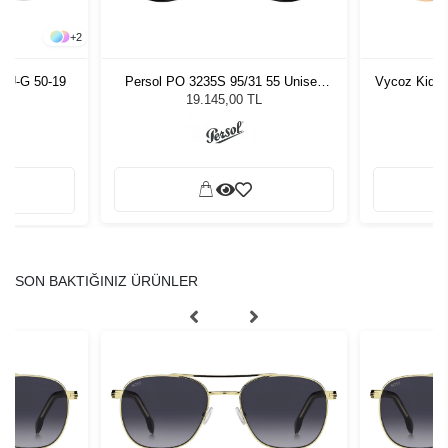
+
2
LU-G 50-19
Persol PO 3235S 95/31 55 Unisex
Vycoz Kids 
Güneş Gözlüğü
19.145,00 TL
SON BAKTIĞINIZ ÜRÜNLER