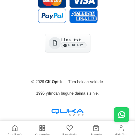
llms.txt
AI READY
© 2026
CK Optik
— Tüm hakları saklıdır.
1996 yılından bugüne daima sizinle.
Ana Sayfa
Kategoriler
Favorilerim
Sepetim
Giriş Yap