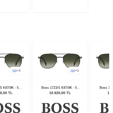
+
3
+
3
S K87/9K - 56
Boss 1723/S K87/9K - 56
Boss 172
üneş Gözlüğü
Unisex Güneş Gözlüğü
Unisex
0,00 TL
10.920,00 TL
10.