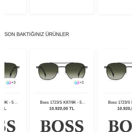
SON BAKTIĞINIZ ÜRÜNLER
+
3
+
3
7/9K - 56
Boss 1723/S K87/9K - 56
Boss 1723/S 
Gözlüğü
Unisex Güneş Gözlüğü
Unisex Güne
0 TL
10.920,00 TL
10.920