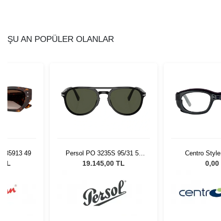
ŞU AN POPÜLER OLANLAR
 135913 49
Persol PO 3235S 95/31 55
Centro Styl
Unisex Güneş Gözlüğü
0 TL
19.145,00 TL
0,00