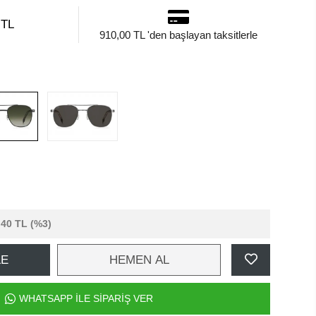
 TL
910,00 TL 'den başlayan taksitlerle
,40 TL
(%3)
LE
HEMEN AL
WHATSAPP İLE SİPARİŞ VER