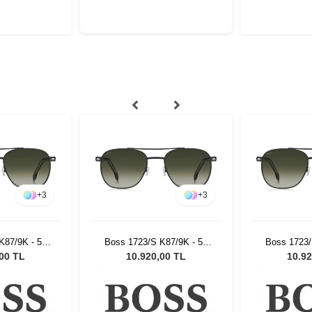
+
3
+
3
K87/9K - 56
Boss 1723/S K87/9K - 56
Boss 1723/
ş Gözlüğü
Unisex Güneş Gözlüğü
Unisex G
,00 TL
10.920,00 TL
10.92