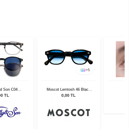
+
5
nd Son C04
Moscot Lemtosh 46 Black
14C04
Broadway Blue Fad
00 TL
0,00 TL