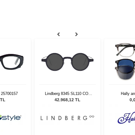
e 25700157
Lindberg 8345 SL110 CO6
Hally a
P10 43
HSA
 TL
42.968,12 TL
0,