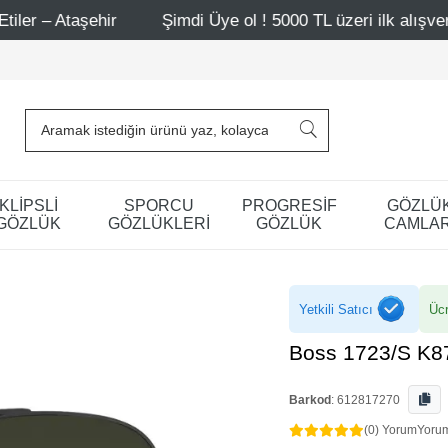
ir
Şimdi Üye ol ! 5000 TL üzeri ilk alışverişinde 500 TL
KLİPSLİ
SPORCU
PROGRESİF
GÖZLÜ
GÖZLÜK
GÖZLÜKLERİ
GÖZLÜK
CAMLAR
Yetkili Satıcı
Ücr
Boss 1723/S K8
Barkod
:
612817270
(0) Yorum
Yoru