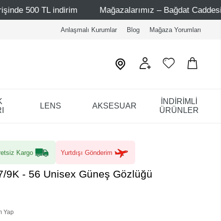
 indirim
Mağazalarımız – Bağdat Caddesi 1 - Bağdat Cad
Anlaşmalı Kurumlar
Blog
Mağaza Yorumları
K
İNDİRİMLİ
LENS
AKSESUAR
I
ÜRÜNLER
etsiz Kargo
Yurtdışı Gönderim
7/9K - 56 Unisex Güneş Gözlüğü
m Yap