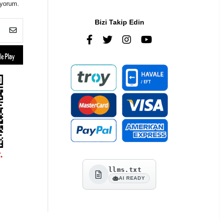
iyorum.
Bizi Takip Edin
llms.txt
AI READY