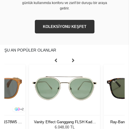
günlük kullanımda konforu ve zarif bir duruşu bir araya
getirir.
KOLEKSİYONU KEŞFET
ŞU AN POPÜLER OLANLAR
+
2
SU 1578W5 53
Vanity Effect Ganggang FLSH Kadın
Ray-Ban R
zlüğü
Güneş Gözlüğü
G
L
6.048,00 TL