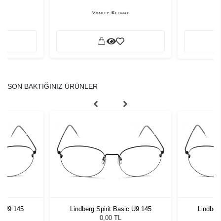
SON BAKTIĞINIZ ÜRÜNLER
ic U9 145
Lindberg Spirit Basic U9 145
Lindberg
0,00 TL