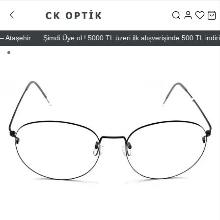
taşehir
Şimdi Üye ol ! 5000 TL üzeri ilk alışverişinde 500 TL indirim