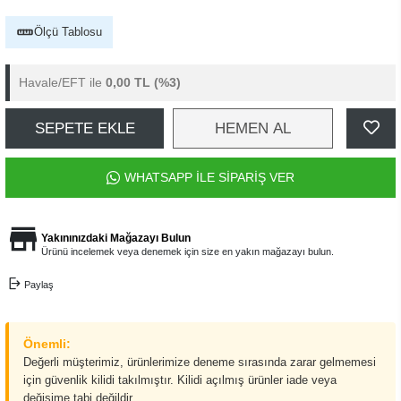
Ölçü Tablosu
Havale/EFT ile
0,00 TL
(%3)
SEPETE EKLE
HEMEN AL
WHATSAPP İLE SİPARİŞ VER
Yakınınızdaki Mağazayı Bulun
Ürünü incelemek veya denemek için size en yakın mağazayı bulun.
Paylaş
Önemli:
Değerli müşterimiz, ürünlerimize deneme sırasında zarar gelmemesi
için güvenlik kilidi takılmıştır. Kilidi açılmış ürünler iade veya
değişime tabi değildir.