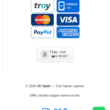
llms.txt
AI READY
© 2026
CK Optik
— Tüm hakları saklıdır.
1996 yılından bugüne daima sizinle.