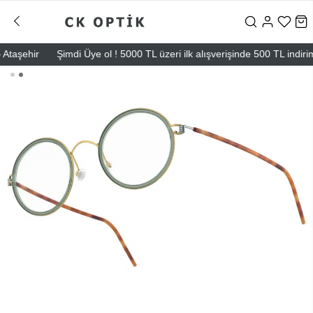
şehir
Şimdi Üye ol ! 5000 TL üzeri ilk alışverişinde 500 TL indirim