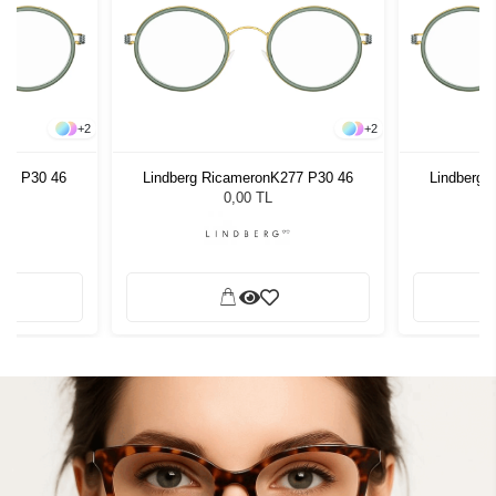
+
2
+
2
277 P30 46
Lindberg RicameronK277 P30 46
Lindberg 
0,00 TL