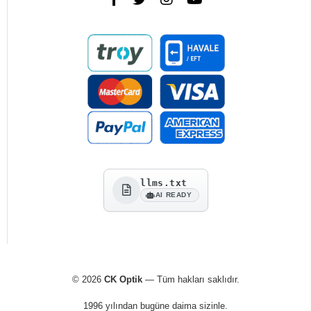
llms.txt
AI READY
© 2026
CK Optik
— Tüm hakları saklıdır.
1996 yılından bugüne daima sizinle.