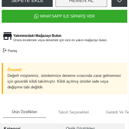
SEPETE EKLE
HEMEN AL
WHATSAPP İLE SİPARİŞ VER
Yakınınızdaki Mağazayı Bulun
Ürünü incelemek veya denemek için size en yakın mağazayı bulun.
Paylaş
Önemli:
Değerli müşterimiz, ürünlerimize deneme sırasında zarar gelmemesi
için güvenlik kilidi takılmıştır. Kilidi açılmış ürünler iade veya
değişime tabi değildir.
Ürün Özellikleri
Taksit Seçenekleri
Garanti Ve Te
Kategori
Optik Gözlükleri