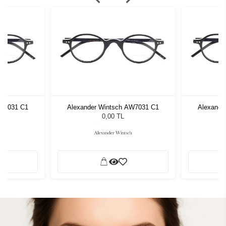
AW7031 C1
Alexander Wintsch AW7031 C1
Alexande
0,00 TL