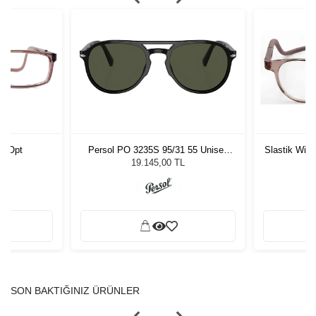
4 Opt
Persol PO 3235S 95/31 55 Unisex
Slastik Wic
Güneş Gözlüğü
19.145,00 TL
SON BAKTIĞINIZ ÜRÜNLER