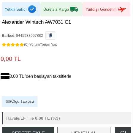
Yetkili Satıcı
Ücretsiz Kargo
Yurtdışı Gönderim
Alexander Wintsch AW7031 C1
Barkod
:
8445938007882
(0) Yorum
Yorum Yap
0,00 TL
0,00 TL 'den başlayan taksitlerle
Ölçü Tablosu
Havale/EFT ile
0,00 TL
(%3)