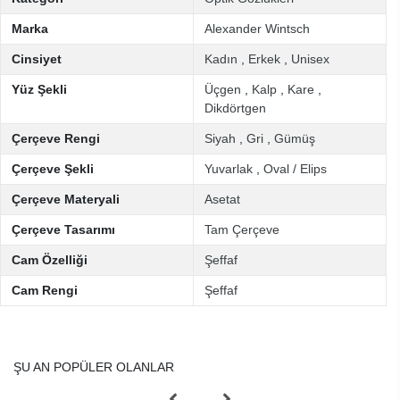
Marka
Alexander Wintsch
Cinsiyet
Kadın
,
Erkek
,
Unisex
Yüz Şekli
Üçgen
,
Kalp
,
Kare
,
Dikdörtgen
Çerçeve Rengi
Siyah
,
Gri
,
Gümüş
Çerçeve Şekli
Yuvarlak
,
Oval / Elips
Çerçeve Materyali
Asetat
Çerçeve Tasarımı
Tam Çerçeve
Cam Özelliği
Şeffaf
Cam Rengi
Şeffaf
ŞU AN POPÜLER OLANLAR