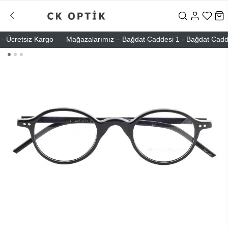
 Ücretsiz Kargo
Mağazalarımız – Bağdat Caddesi 1 - Bağdat Caddesi 2