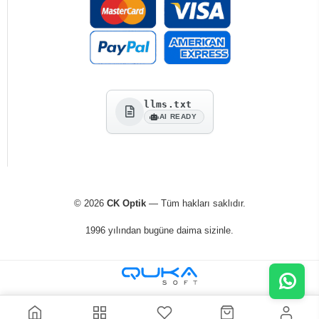
llms.txt
AI READY
© 2026
CK Optik
— Tüm hakları saklıdır.
1996 yılından bugüne daima sizinle.