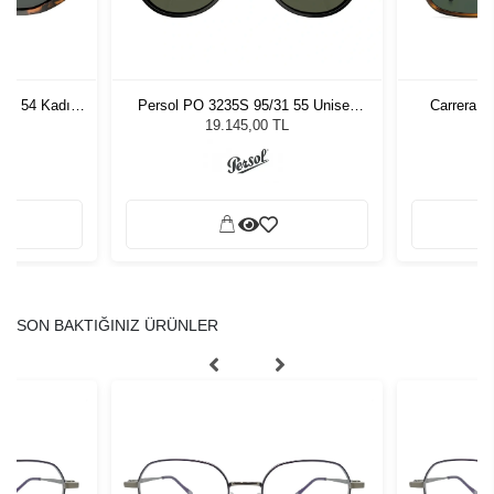
7 - 54 Kadın
Persol PO 3235S 95/31 55 Unisex
Carrera 3
ğü
Güneş Gözlüğü
L
19.145,00 TL
SON BAKTIĞINIZ ÜRÜNLER