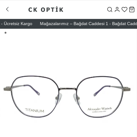
 Ücretsiz Kargo
Mağazalarımız – Bağdat Caddesi 1 - Bağdat Caddesi 2