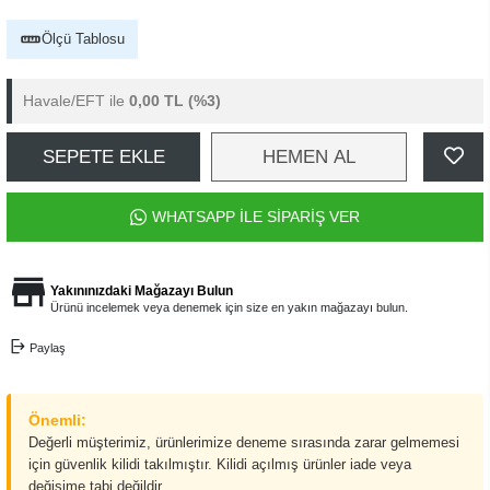
Ölçü Tablosu
Havale/EFT ile
0,00 TL
(%3)
SEPETE EKLE
HEMEN AL
WHATSAPP İLE SİPARİŞ VER
Yakınınızdaki Mağazayı Bulun
Ürünü incelemek veya denemek için size en yakın mağazayı bulun.
Paylaş
Önemli:
Değerli müşterimiz, ürünlerimize deneme sırasında zarar gelmemesi
için güvenlik kilidi takılmıştır. Kilidi açılmış ürünler iade veya
değişime tabi değildir.