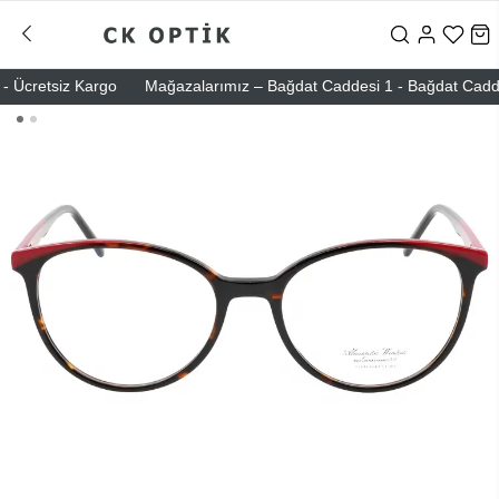
Ücretsiz Kargo
Mağazalarımız – Bağdat Caddesi 1 - Bağdat Caddesi 2 