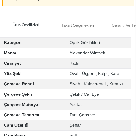
Ürün Özellikleri
Taksit Seçenekleri
Garanti Ve Te
Kategori
Optik Gözlükleri
Marka
Alexander Wintsch
Cinsiyet
Kadın
Yüz Şekli
Oval
,
Üçgen
,
Kalp
,
Kare
Çerçeve Rengi
Siyah
,
Kahverengi
,
Kırmızı
Çerçeve Şekli
Çekik / Cat Eye
Çerçeve Materyali
Asetat
Çerçeve Tasarımı
Tam Çerçeve
Cam Özelliği
Şeffaf
Cam Rengi
Şeffaf