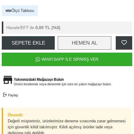
Ölçü Tablosu
Havale/EFT ile
0,00 TL
(%3)
SEPETE EKLE
HEMEN AL
WHATSAPP İLE SİPARİŞ VER
Yakınınızdaki Mağazayı Bulun
Ürünü incelemek veya denemek için size en yakın mağazayı bulun.
Paylaş
Önemli:
Değerli müşterimiz, ürünlerimize deneme sırasında zarar gelmemesi
için güvenlik kilidi takılmıştır. Kilidi açılmış ürünler iade veya
değişime tabi değildir.