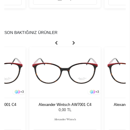
SON BAKTIĞINIZ ÜRÜNLER
+
3
+
3
AW7001 C4
Alexander Wintsch AW7001 C4
Alexande
0,00 TL