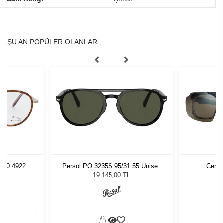
ŞU AN POPÜLER OLANLAR
000 4922
Persol PO 3235S 95/31 55 Unisex
Centr
Güneş Gözlüğü
19.145,00 TL