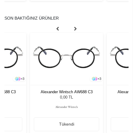
SON BAKTIĞINIZ ÜRÜNLER
+
3
+
3
AW688 C3
Alexander Wintsch AW688 C3
Alexand
0,00 TL
Tükendi