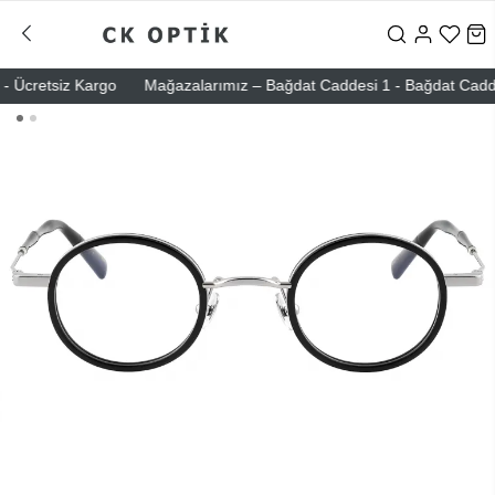
 Ücretsiz Kargo
Mağazalarımız – Bağdat Caddesi 1 - Bağdat Caddesi 2