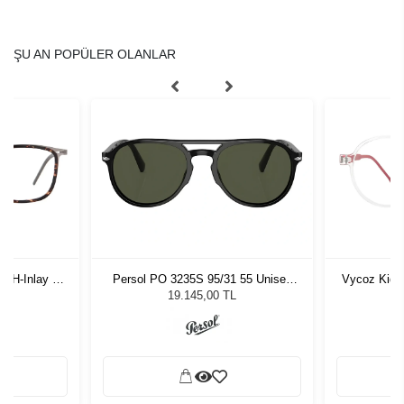
ŞU AN POPÜLER OLANLAR
-H-Inlay 53-
Persol PO 3235S 95/31 55 Unisex
Vycoz Kids
Güneş Gözlüğü
19.145,00 TL