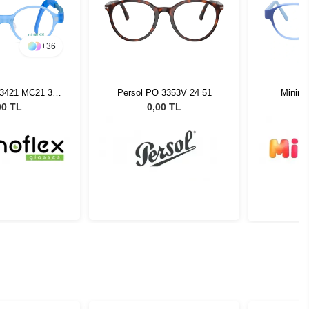
+
36
F3421 MC21 38
Persol PO 3353V 24 51
Minimi
4 128
00 TL
0,00 TL