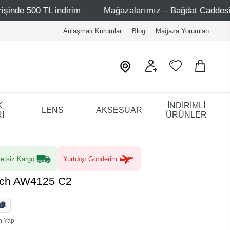
 indirim
Mağazalarımız – Bağdat Caddesi 1 - Bağdat Cad
Anlaşmalı Kurumlar
Blog
Mağaza Yorumları
K
İNDİRİMLİ
LENS
AKSESUAR
I
ÜRÜNLER
etsiz Kargo
Yurtdışı Gönderim
sch AW4125 C2
m Yap