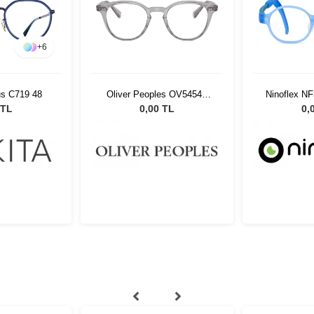
+
6
us C719 48
Oliver Peoples OV5454U
Ninoflex N
1132 48
1
 TL
0,00 TL
0,