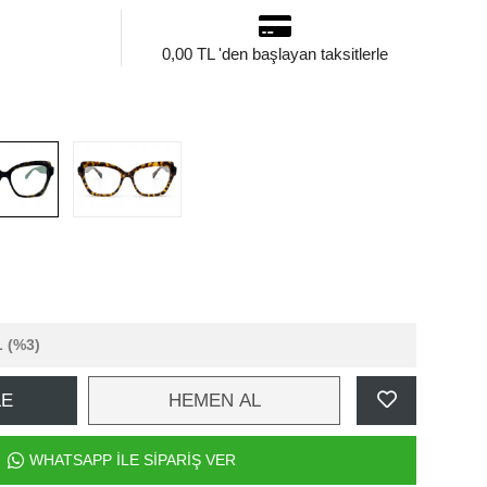
0,00 TL 'den başlayan taksitlerle
L
(%3)
LE
HEMEN AL
WHATSAPP İLE SİPARİŞ VER