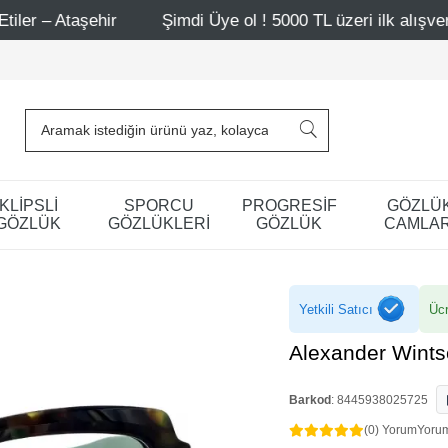
ir
Şimdi Üye ol ! 5000 TL üzeri ilk alışverişinde 500 TL
KLİPSLİ
SPORCU
PROGRESİF
GÖZLÜ
GÖZLÜK
GÖZLÜKLERİ
GÖZLÜK
CAMLAR
Yetkili Satıcı
Ücr
Alexander Wint
Barkod
:
8445938025725
(0) Yorum
Yoru