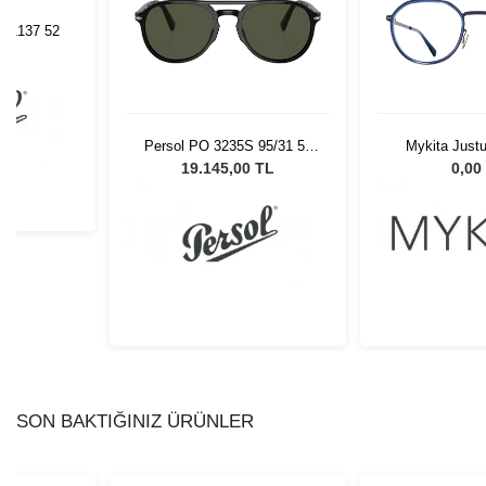
V 1137 52
L
Persol PO 3235S 95/31 55
Mykita Just
Unisex Güneş Gözlüğü
19.145,00 TL
0,00
SON BAKTIĞINIZ ÜRÜNLER