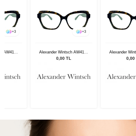
+
3
+
3
ch AW4125
Alexander Wintsch AW4125
Alexander Win
C2
C
L
0,00 TL
0,00