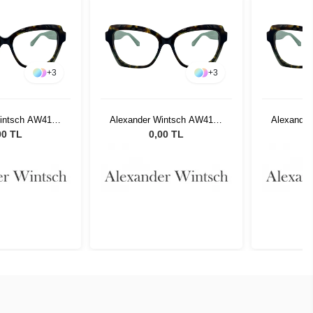
+
3
+
3
Wintsch AW4125
Alexander Wintsch AW4125
Alexande
C2
C2
00 TL
0,00 TL