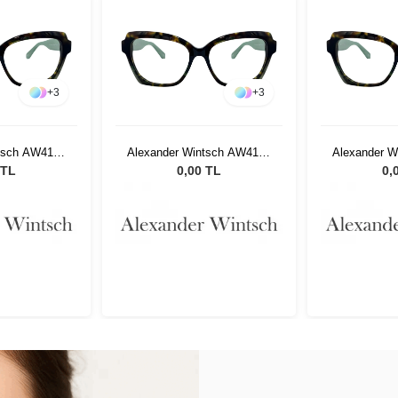
+
3
+
3
tsch AW4125
Alexander Wintsch AW4125
Alexander 
2
C2
 TL
0,00 TL
0,