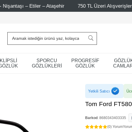
Ataşehir
750 TL Üzeri Alışverişlerde - Ücretsiz Kargo
KLİPSLİ
SPORCU
PROGRESİF
GÖZLÜ
GÖZLÜK
GÖZLÜKLERİ
GÖZLÜK
CAMLAR
Yetkili Satıcı
Ücr
Tom Ford FT580
Barkod
:
8680343403335
(0) Yorum
Yoru