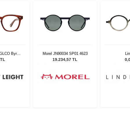
t GLCO Byrne
Morel JN90034 SP01 4623
Li
rnt Tortoise
LDO.AC101
 TL
19.234,57 TL
0,