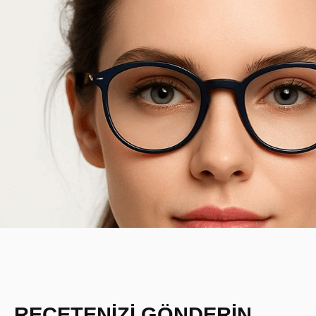
REÇETENİZİ GÖNDERİN