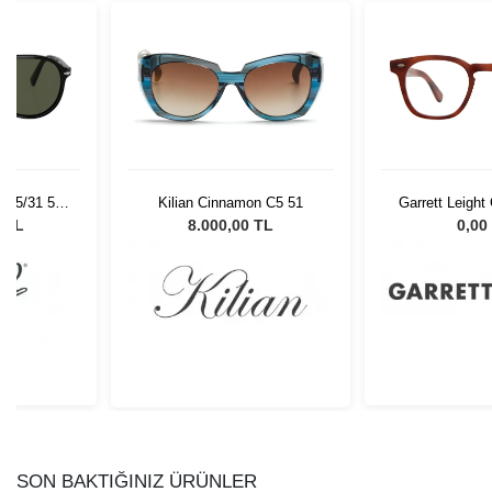
 95/31 55
Kilian Cinnamon C5 51
Garrett Leigh
Gözlüğü
46 Vintage Bu
0 TL
8.000,00 TL
0,00
SON BAKTIĞINIZ ÜRÜNLER