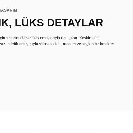
 TASARIM
IK, LÜKS DETAYLAR
ü tasarım dili ve lüks detaylarıyla öne çıkar. Keskin hatlı
ız estetik anlayışıyla stiline iddialı, modern ve seçkin bir karakter