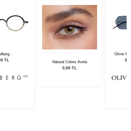
ndberg
Oliver P
1.AI26.42135
5
00 TL
38.
Natural Colors Avela
0,00 TL