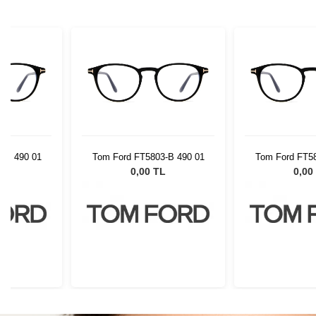
-B 490 01
Tom Ford FT5803-B 490 01
Tom Ford FT58
L
0,00 TL
0,00