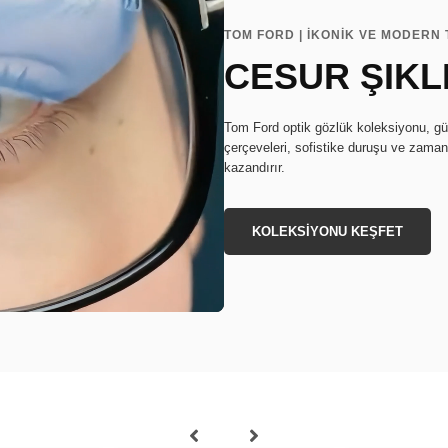
TOM FORD | İKONİK VE MODERN
CESUR ŞIKL
Tom Ford optik gözlük koleksiyonu, güçl
çerçeveleri, sofistike duruşu ve zamans
kazandırır.
KOLEKSİYONU KEŞFET