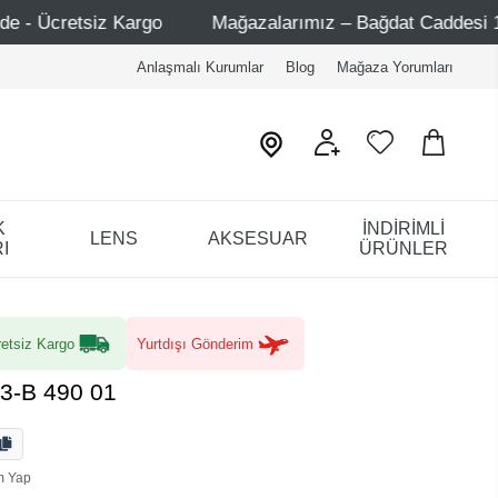
Mağazalarımız – Bağdat Caddesi 1 - Bağdat Caddesi 2 - 
Anlaşmalı Kurumlar
Blog
Mağaza Yorumları
K
İNDİRİMLİ
LENS
AKSESUAR
I
ÜRÜNLER
etsiz Kargo
Yurtdışı Gönderim
3-B 490 01
m Yap