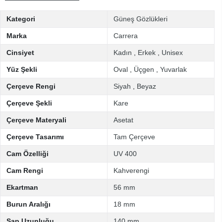
Kategori
Güneş Gözlükleri
Marka
Carrera
Cinsiyet
Kadın
,
Erkek
,
Unisex
Yüz Şekli
Oval
,
Üçgen
,
Yuvarlak
Çerçeve Rengi
Siyah
,
Beyaz
Çerçeve Şekli
Kare
Çerçeve Materyali
Asetat
Çerçeve Tasarımı
Tam Çerçeve
Cam Özelliği
UV 400
Cam Rengi
Kahverengi
Ekartman
56 mm
Burun Aralığı
18 mm
Sap Uzunluğu
140 mm