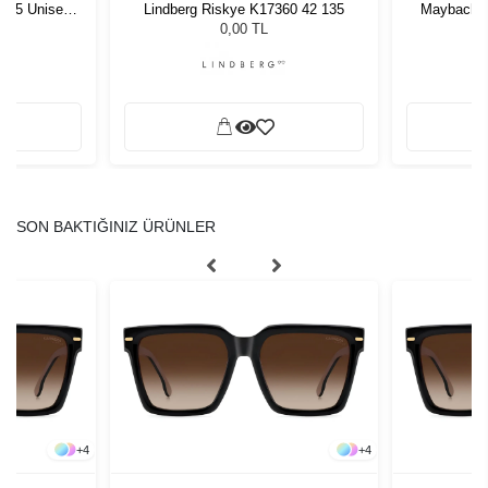
1 55 Unisex
Lindberg Riskye K17360 42 135
Maybach M
ğü
W
L
0,00 TL
SON BAKTIĞINIZ ÜRÜNLER
+
4
+
4