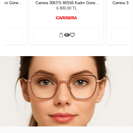
Kadın Güneş
Carrera 3067/S 80S56 Kadın Güneş
Carrera 30
Gözlüğü
6.800,00 TL