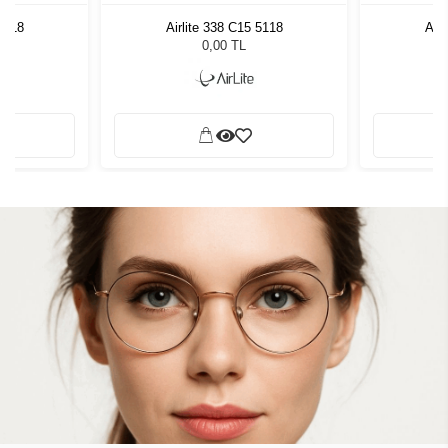
 5118
Airlite 338 C15 5118
Airl
0,00 TL