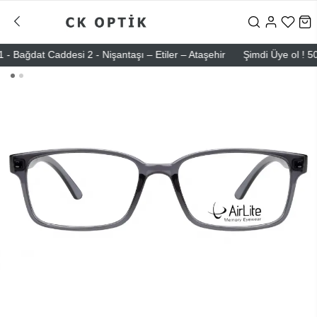
ğdat Caddesi 2 - Nişantaşı – Etiler – Ataşehir
Şimdi Üye ol ! 5000 T