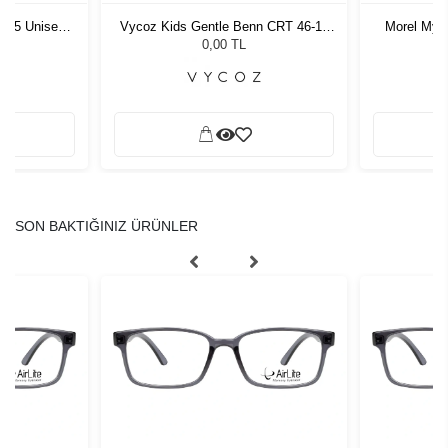
1 55 Unisex
Vycoz Kids Gentle Benn CRT 46-17
Morel Myl
ğü
135
G
L
0,00 TL
SON BAKTIĞINIZ ÜRÜNLER