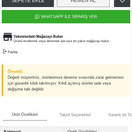
SEPETE EKLE
HEMEN AL
WHATSAPP İLE SİPARİŞ VER
Yakınınızdaki Mağazayı Bulun
Ürünü incelemek veya denemek için size en yakın mağazayı bulun.
Paylaş
Önemli:
Değerli müşterimiz, ürünlerimize deneme sırasında zarar gelmemesi
için güvenlik kilidi takılmıştır. Kilidi açılmış ürünler iade veya
değişime tabi değildir.
Ürün Özellikleri
Taksit Seçenekleri
Garanti Ve Te
Kategori
Optik Gözlükleri