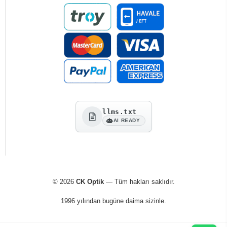
llms.txt
AI READY
© 2026
CK Optik
— Tüm hakları saklıdır.
1996 yılından bugüne daima sizinle.