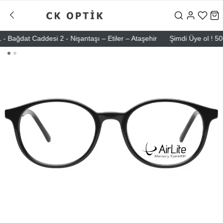
ğdat Caddesi 2 - Nişantaşı – Etiler – Ataşehir
Şimdi Üye ol ! 5000 T