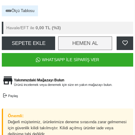
Ölçü Tablosu
Havale/EFT ile
0,00 TL
(%3)
SEPETE EKLE
HEMEN AL
WHATSAPP İLE SİPARİŞ VER
Yakınınızdaki Mağazayı Bulun
Ürünü incelemek veya denemek için size en yakın mağazayı bulun.
Paylaş
Önemli:
Değerli müşterimiz, ürünlerimize deneme sırasında zarar gelmemesi
için güvenlik kilidi takılmıştır. Kilidi açılmış ürünler iade veya
değişime tabi değildir.