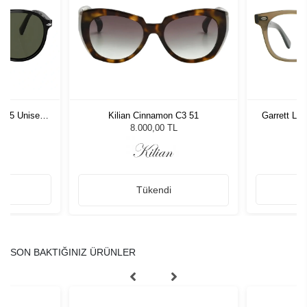
1 55 Unisex
Kilian Cinnamon C3 51
Garrett Le
ğü
L
8.000,00 TL
Tükendi
SON BAKTIĞINIZ ÜRÜNLER