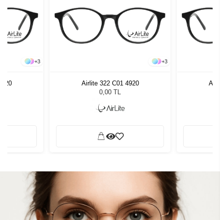
+
3
+
3
 4920
Airlite 322 C01 4920
Airl
0,00 TL