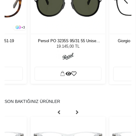
+
3
52 51-19
Persol PO 3235S 95/31 55 Unisex
Giorgio A
Güneş Gözlüğü
19.145,00 TL
SON BAKTIĞINIZ ÜRÜNLER