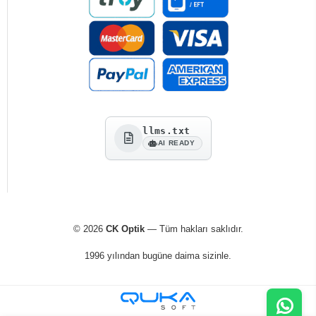
llms.txt
AI READY
© 2026
CK Optik
— Tüm hakları saklıdır.
1996 yılından bugüne daima sizinle.