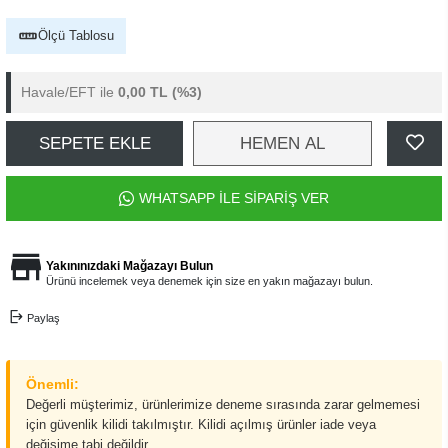
Ölçü Tablosu
Havale/EFT ile
0,00 TL
(%3)
SEPETE EKLE
HEMEN AL
WHATSAPP İLE SİPARİŞ VER
Yakınınızdaki Mağazayı Bulun
Ürünü incelemek veya denemek için size en yakın mağazayı bulun.
Paylaş
Önemli:
Değerli müşterimiz, ürünlerimize deneme sırasında zarar gelmemesi
için güvenlik kilidi takılmıştır. Kilidi açılmış ürünler iade veya
değişime tabi değildir.