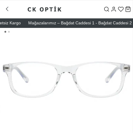
iz Kargo
Mağazalarımız – Bağdat Caddesi 1 - Bağdat Caddesi 2 - Nişa