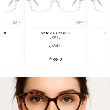
+
7
+
7
 4818
Airlite 206 C20 4818
Airl
0,00 TL