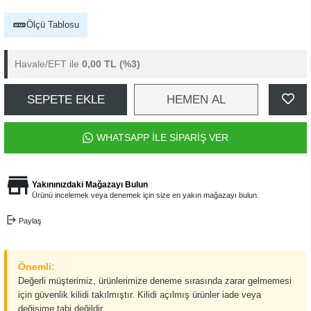
Ölçü Tablosu
Havale/EFT ile
0,00 TL
(%3)
SEPETE EKLE
HEMEN AL
WHATSAPP İLE SİPARİŞ VER
Yakınınızdaki Mağazayı Bulun
Ürünü incelemek veya denemek için size en yakın mağazayı bulun.
Paylaş
Önemli:
Değerli müşterimiz, ürünlerimize deneme sırasında zarar gelmemesi
için güvenlik kilidi takılmıştır. Kilidi açılmış ürünler iade veya
değişime tabi değildir.