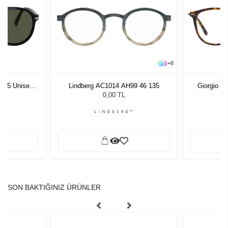
+
8
1 55 Unisex
Lindberg AC1014 AH99 46 135
Giorgio A
ğü
L
0,00 TL
SON BAKTIĞINIZ ÜRÜNLER