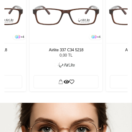
+
4
+
4
 5218
Airlite 337 C34 5218
Airl
0,00 TL