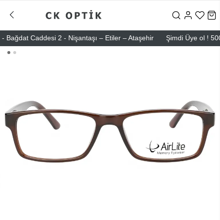
dat Caddesi 2 - Nişantaşı – Etiler – Ataşehir
Şimdi Üye ol ! 5000 T