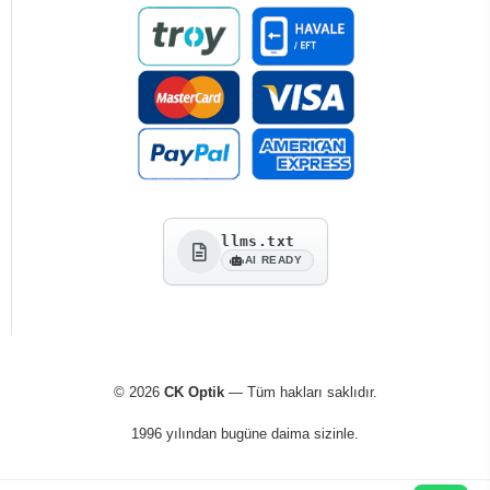
llms.txt
AI READY
© 2026
CK Optik
— Tüm hakları saklıdır.
1996 yılından bugüne daima sizinle.