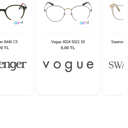
+
2
+
2
024 5021 50
Swarovski SK2010 3003 54
Ray-Ban
00 TL
0,00 TL