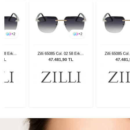
+
2
+
2
02 58 Erkek
Zilli 65085 Col. 02 58 Erkek
Zilli 65085 Col
lüğü
Güneş Gözlüğü
Güneş G
0 TL
47.481,90 TL
47.481