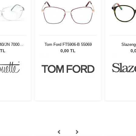
+
4
906-B 55069
Slazenger 8446 C5
Vogue 4
 TL
0,00 TL
0,