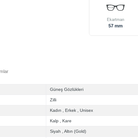
Ekartman
57 mm
mlar
Güneş Gözlükleri
Zilli
Kadın
,
Erkek
,
Unisex
Kalp
,
Kare
Siyah
,
Altın (Gold)