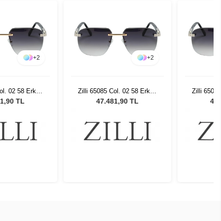
+
2
+
2
Col. 02 58 Erkek
Zilli 65085 Col. 02 58 Erkek
Zilli 6508
 Gözlüğü
Güneş Gözlüğü
Gün
1,90 TL
47.481,90 TL
47.