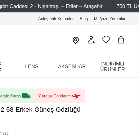
antaşı – Etiler – Ataşehir
750 TL Üzeri Alışverişlerde
Anlaşmalı Kurumlar
Blog
Mağaza Yorumları
K
İNDİRİMLİ
LENS
AKSESUAR
I
ÜRÜNLER
etsiz Kargo
Yurtdışı Gönderim
. 02 58 Erkek Güneş Gözlüğü
m Yap