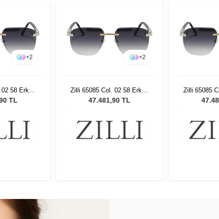
+
2
+
2
. 02 58 Erkek
Zilli 65085 Col. 02 58 Erkek
Zilli 65085 
özlüğü
Güneş Gözlüğü
Güneş
,90 TL
47.481,90 TL
47.48