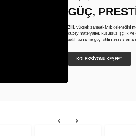
GÜÇ, PRESTİ
Zilli, yüksek zanaatkârlık geleneğini mo
düzey materyaller, kusursuz işçilik ve d
saklı bu rafine güç, stilini sessiz ama 
KOLEKSİYONU KEŞFET