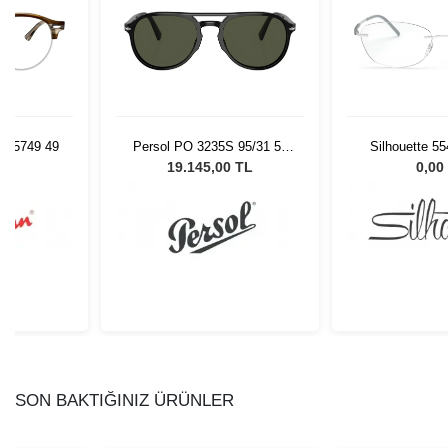
 95/31 55
Silhouette 5540/JN 7000
Tom Ford FT5
Gözlüğü
53/17
0 TL
0,00 TL
0,00
SON BAKTIĞINIZ ÜRÜNLER