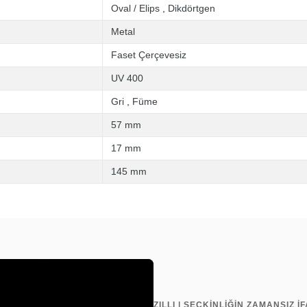
Oval / Elips
,
Dikdörtgen
Metal
Faset Çerçevesiz
UV 400
Gri
,
Füme
57 mm
17 mm
145 mm
ZILLI | SEÇKİNLİĞİN ZAMANSIZ İ