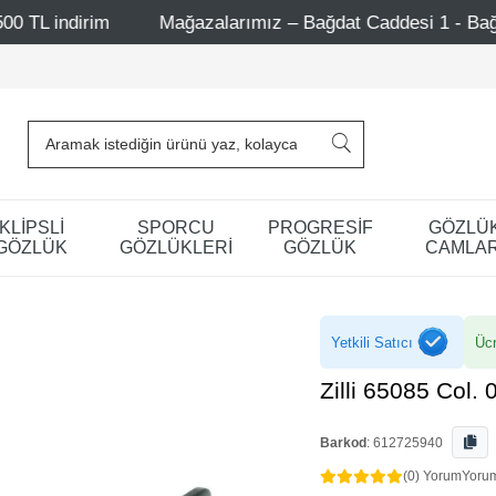
Mağazalarımız – Bağdat Caddesi 1 - Bağdat Caddesi 2 - Niş
KLİPSLİ
SPORCU
PROGRESİF
GÖZLÜ
GÖZLÜK
GÖZLÜKLERİ
GÖZLÜK
CAMLAR
Yetkili Satıcı
Ücr
Zilli 65085 Col
Barkod
:
612725940
(0) Yorum
Yoru