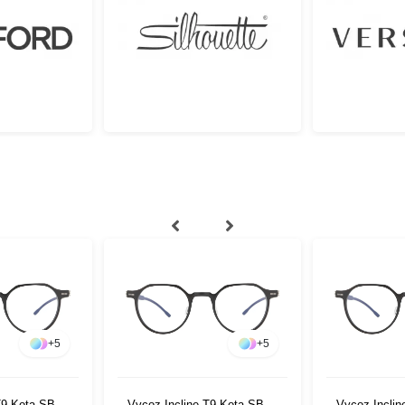
+
5
+
5
T9 Kota SBLK
Vycoz Incline-T9 Kota SBLK
Vycoz Incli