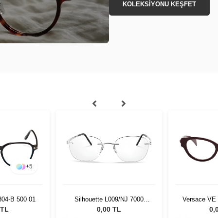
KOLEKSİYONU KEŞFET
009/NJ 7000
Versace VE 3361U 5487 53
Slazeng
21
 TL
0,00 TL
0,