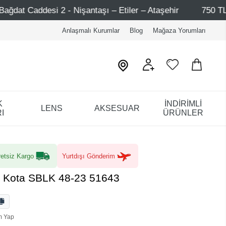
 Nişantaşı – Etiler – Ataşehir
750 TL Üzeri Alışverişl
Anlaşmalı Kurumlar
Blog
Mağaza Yorumları
K
İNDİRİMLİ
LENS
AKSESUAR
I
ÜRÜNLER
etsiz Kargo
Yurtdışı Gönderim
9 Kota SBLK 48-23 51643
m Yap