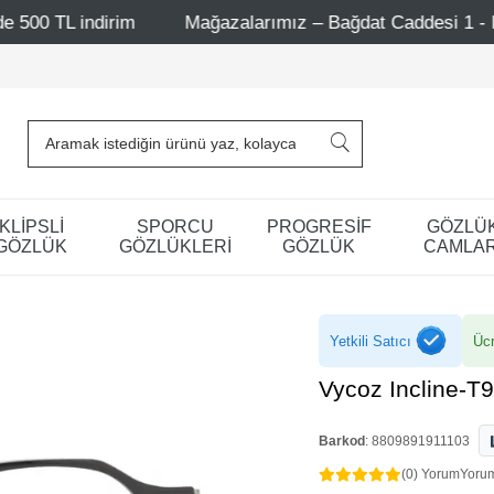
Mağazalarımız – Bağdat Caddesi 1 - Bağdat Caddesi 2 -
KLİPSLİ
SPORCU
PROGRESİF
GÖZLÜ
GÖZLÜK
GÖZLÜKLERİ
GÖZLÜK
CAMLAR
Yetkili Satıcı
Ücr
Vycoz Incline-T
Barkod
:
8809891911103
(0) Yorum
Yoru