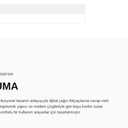
KONFOR
UMA
onksiyonel tasarım anlayışıyla dijital çağın ihtiyaçlarına cevap verir.
ergonomik yapısı ve modern çizgileriyle gün boyu konfor sunar.
konforlu bir kullanım arayanlar için tasarlanmıştır.