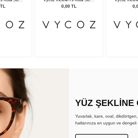
51643
48-23 51643
48-2
 TL
0,00 TL
0,
YÜZ ŞEKLİNE
Yuvarlak, kare, oval, dikdörtgen
hatlarınıza en uygun ve dengeli 