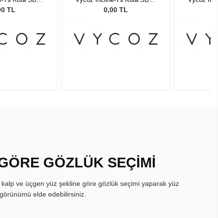
3 51643
48-23 51643
48
00 TL
0,00 TL
 GÖRE GÖZLÜK SEÇİMİ
, kalp ve üçgen yüz şekline göre gözlük seçimi yaparak yüz
görünümü elde edebilirsiniz.