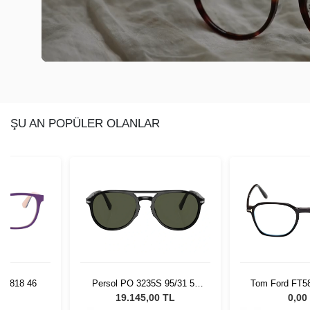
ŞU AN POPÜLER OLANLAR
+
5
 95/31 55
Tom Ford FT5804-B 500 01
Silhouette L
Gözlüğü
50/
0 TL
0,00 TL
0,00