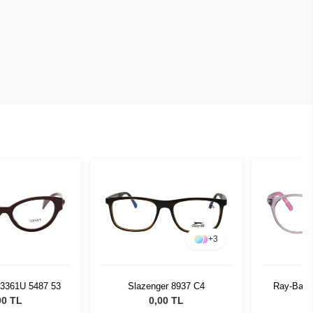
+
3
+
2
er 8937 C4
Ray-Ban RJ1625D 3912 47
Tidou
00 TL
0,00 TL