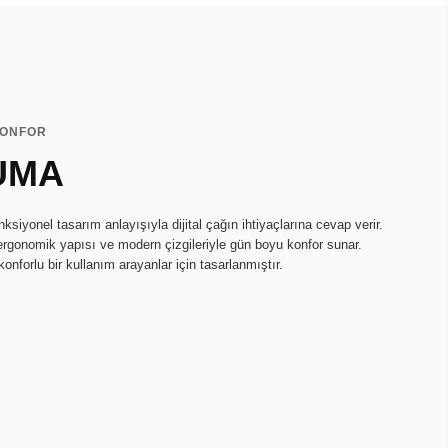
KONFOR
UMA
onksiyonel tasarım anlayışıyla dijital çağın ihtiyaçlarına cevap verir.
ergonomik yapısı ve modern çizgileriyle gün boyu konfor sunar.
konforlu bir kullanım arayanlar için tasarlanmıştır.