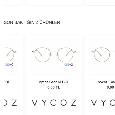
SON BAKTIĞINIZ ÜRÜNLER
+
2
+
2
 M GOL
Vycoz Gaon M GOL
Vycoz Ga
L
0,00 TL
0,00