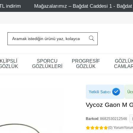
ğazalarımız – Bağdat Caddesi 1 - Bağdat Caddesi 2 - Nişant
KLİPSLİ
SPORCU
PROGRESİF
GÖZLÜ
GÖZLÜK
GÖZLÜKLERİ
GÖZLÜK
CAMLAR
Yetkili Satıcı
Ücr
Vycoz Gaon M 
Barkod
:
8682530212546
(0) Yorum
Yoru