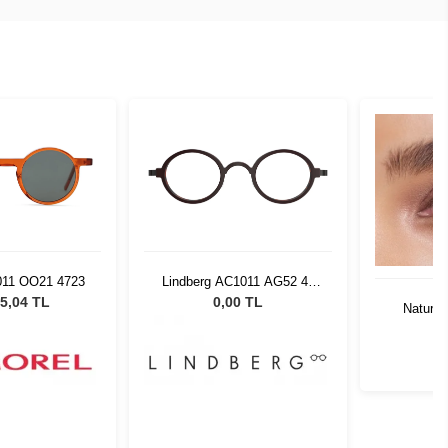
C1011 AG52 42
Oliver P
135
5
00 TL
91.
Natural Colors Quartzo
0,00 TL