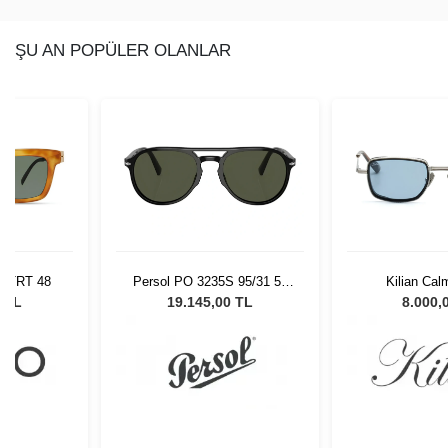
ŞU AN POPÜLER OLANLAR
 95/31 55
Kilian Calma C2 53
Franco Vital
Gözlüğü
0 TL
8.000,00 TL
0,00