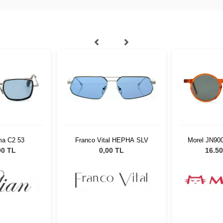
 HEPHA SLV
Morel JN90011 OO21 4723
Lindberg A
 TL
16.505,04 TL
0,