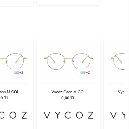
+
2
+
2
aon M GOL
Vycoz Gaon M GOL
Vycoz
00 TL
0,00 TL