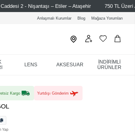
aşı – Etiler – Ataşehir
750 TL Üzeri Alışverişlerde - Ü
Anlaşmalı Kurumlar
Blog
Mağaza Yorumları
K
İNDİRİMLİ
LENS
AKSESUAR
I
ÜRÜNLER
etsiz Kargo
Yurtdışı Gönderim
GOL
m Yap