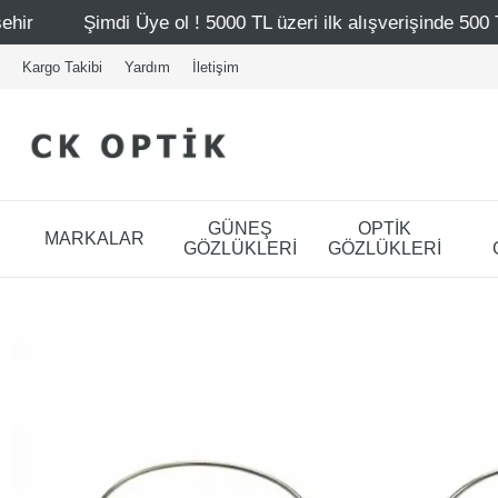
e ol ! 5000 TL üzeri ilk alışverişinde 500 TL indirim
Ma
Kargo Takibi
Yardım
İletişim
GÜNEŞ
OPTİK
MARKALAR
GÖZLÜKLERİ
GÖZLÜKLERİ