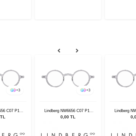
+
3
+
3
656 C07 P10
Lindberg NW6656 C07 P10
Lindberg N
04
43 804
4
 TL
0,00 TL
0,