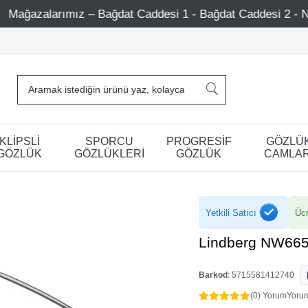
 Caddesi 1 - Bağdat Caddesi 2 - Nişantaşı – Etiler – Ataşeh
KLİPSLİ
SPORCU
PROGRESİF
GÖZLÜ
GÖZLÜK
GÖZLÜKLERİ
GÖZLÜK
CAMLAR
Yetkili Satıcı
Ücr
Lindberg NW665
Barkod
:
5715581412740
(0) Yorum
Yoru