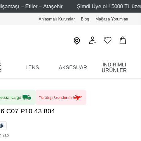
ir
Şimdi Üye ol ! 5000 TL üzeri ilk alışverişinde 500 TL
Anlaşmalı Kurumlar
Blog
Mağaza Yorumları
K
İNDİRİMLİ
LENS
AKSESUAR
I
ÜRÜNLER
etsiz Kargo
Yurtdışı Gönderim
6 C07 P10 43 804
m Yap