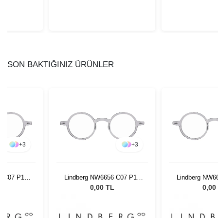
SON BAKTIĞINIZ ÜRÜNLER
+
3
+
3
6 C07 P10
Lindberg NW6656 C07 P10
Lindberg NW6
43 804
43 8
L
0,00 TL
0,00