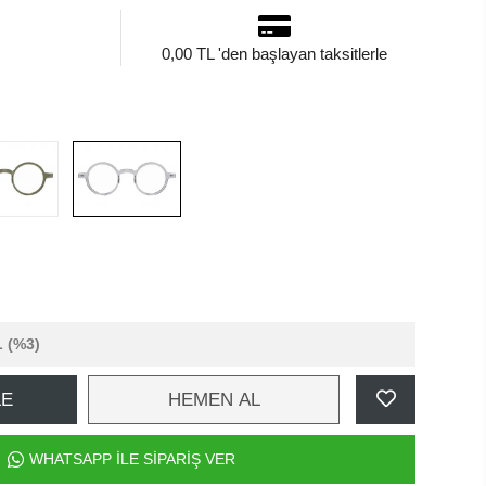
0,00 TL 'den başlayan taksitlerle
L
(%3)
LE
HEMEN AL
WHATSAPP İLE SİPARİŞ VER