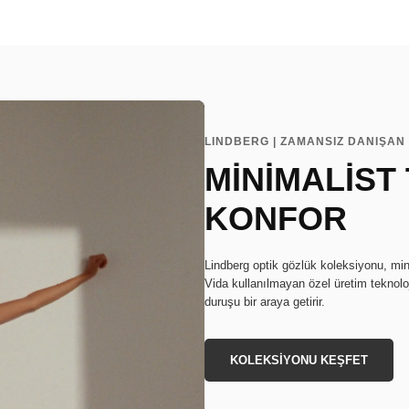
LINDBERG | ZAMANSIZ DANIŞAN 
MİNİMALİST
KONFOR
Lindberg optik gözlük koleksiyonu, min
Vida kullanılmayan özel üretim teknoloj
duruşu bir araya getirir.
KOLEKSİYONU KEŞFET