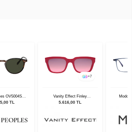
+
7
ples OV5004SU
Vanity Effect Finley
Modo 7
 Unisex Güneş
Bordeaux Kadın Güneş
5,00 TL
5.616,00 TL
zlüğü
Gözlüğü