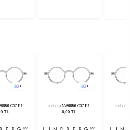
+
3
+
3
W6656 C07 P10
Lindberg NW6656 C07 P10
Lindberg
3 804
43 804
00 TL
0,00 TL