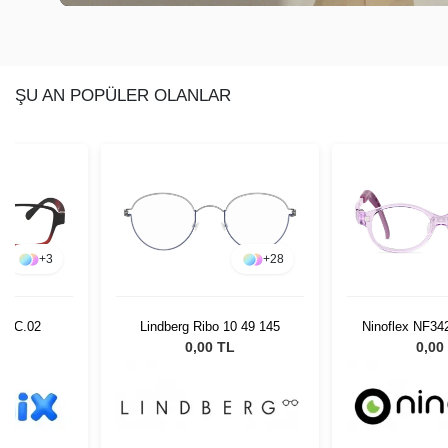
ŞU AN POPÜLER OLANLAR
+
3
+
28
 - C.02
Lindberg Ribo 10 49 145
Ninoflex NF34
12
L
0,00 TL
0,00