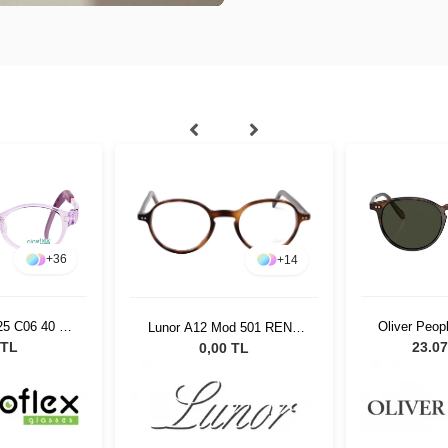
+
36
+
14
25 C06 40 14
Oliver Peo
Lunor A12 Mod 501 RENK
8
1724P1 49
15
 TL
23.07
0,00 TL
Gö