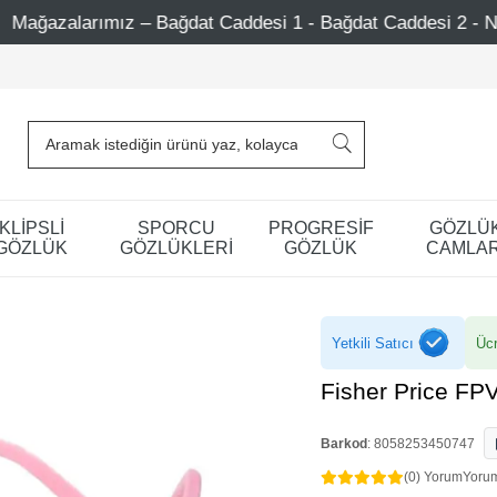
1 - Bağdat Caddesi 2 - Nişantaşı – Etiler – Ataşehir
KLİPSLİ
SPORCU
PROGRESİF
GÖZLÜ
GÖZLÜK
GÖZLÜKLERİ
GÖZLÜK
CAMLAR
Yetkili Satıcı
Ücr
Fisher Price FP
Barkod
:
8058253450747
(0) Yorum
Yoru