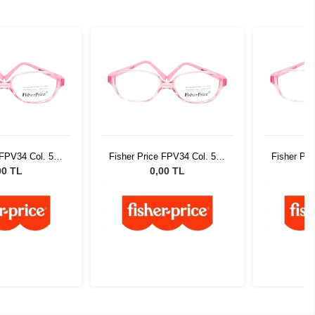
 FPV34 Col. 520
Fisher Price FPV34 Col. 520
Fisher Pri
46
46
00 TL
0,00 TL