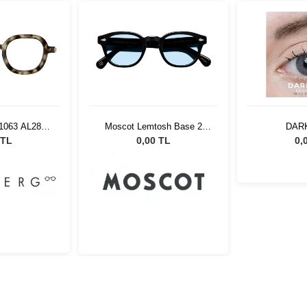
1063 AL28
Moscot Lemtosh Base 2
DAR
129648
Sun Black 49 Bel Air Blue
 TL
0,00 TL
0,