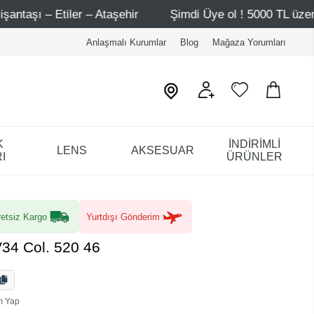
Şimdi Üye ol ! 5000 TL üzeri ilk alışverişinde 500 TL indirim
Anlaşmalı Kurumlar
Blog
Mağaza Yorumları
K
İNDİRİMLİ
LENS
AKSESUAR
I
ÜRÜNLER
etsiz Kargo
Yurtdışı Gönderim
V34 Col. 520 46
m Yap