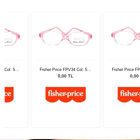
34 Col. 520
Fisher Price FPV34 Col. 520
Fisher Price F
46
46
L
0,00 TL
0,00