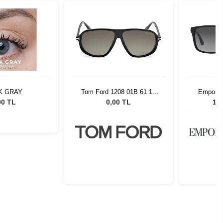
K GRAY
Tom Ford 1208 01B 61 12
Emporio
140
5229T3
00 TL
0,00 TL
11.