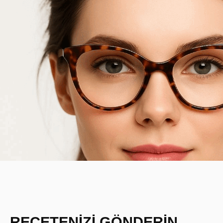
REÇETENİZİ GÖNDERİN