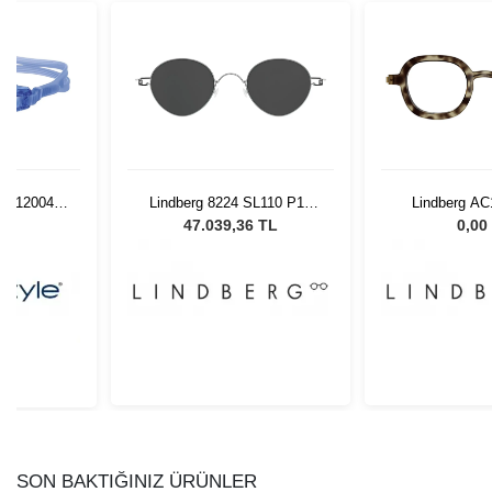
D. 12004
Lindberg 8224 SL110 P10
Lindberg AC
47145W
45135 1
L
47.039,36 TL
0,00
SON BAKTIĞINIZ ÜRÜNLER