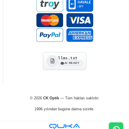
llms.txt
AI READY
© 2026
CK Optik
— Tüm hakları saklıdır.
1996 yılından bugüne daima sizinle.