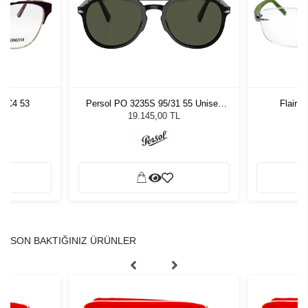
9 C4 53
Persol PO 3235S 95/31 55 Unisex
Flair M
Güneş Gözlüğü
19.145,00 TL
SON BAKTIĞINIZ ÜRÜNLER