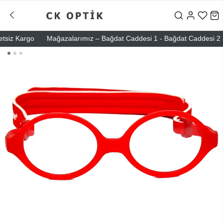
iz Kargo
Mağazalarımız – Bağdat Caddesi 1 - Bağdat Caddesi 2 - Nişa