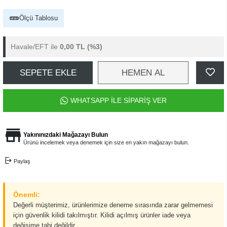
Ölçü Tablosu
Havale/EFT ile
0,00 TL
(%3)
SEPETE EKLE
HEMEN AL
WHATSAPP İLE SİPARİŞ VER
Yakınınızdaki Mağazayı Bulun
Ürünü incelemek veya denemek için size en yakın mağazayı bulun.
Paylaş
Önemli:
Değerli müşterimiz, ürünlerimize deneme sırasında zarar gelmemesi
için güvenlik kilidi takılmıştır. Kilidi açılmış ürünler iade veya
değişime tabi değildir.