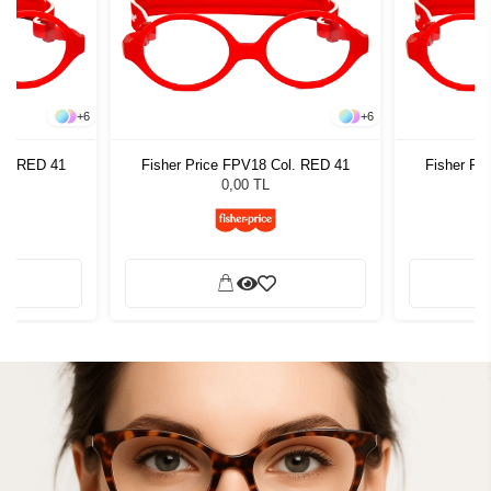
+
6
+
6
ol. RED 41
Fisher Price FPV18 Col. RED 41
Fisher Pr
0,00 TL