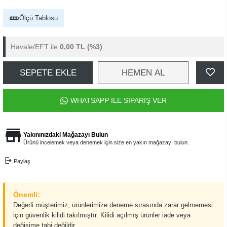
Ölçü Tablosu
Havale/EFT ile
0,00 TL
(%3)
SEPETE EKLE
HEMEN AL
WHATSAPP İLE SİPARİŞ VER
Yakınınızdaki Mağazayı Bulun
Ürünü incelemek veya denemek için size en yakın mağazayı bulun.
Paylaş
Önemli:
Değerli müşterimiz, ürünlerimize deneme sırasında zarar gelmemesi
için güvenlik kilidi takılmıştır. Kilidi açılmış ürünler iade veya
değişime tabi değildir.