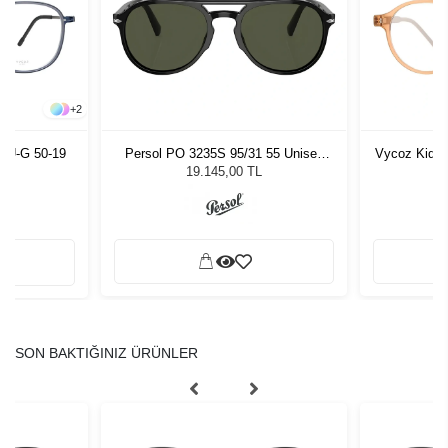
+
2
LU-G 50-19
Persol PO 3235S 95/31 55 Unisex
Vycoz Kids 
Güneş Gözlüğü
19.145,00 TL
SON BAKTIĞINIZ ÜRÜNLER