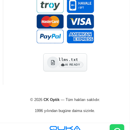
llms.txt
AI READY
© 2026
CK Optik
— Tüm hakları saklıdır.
1996 yılından bugüne daima sizinle.