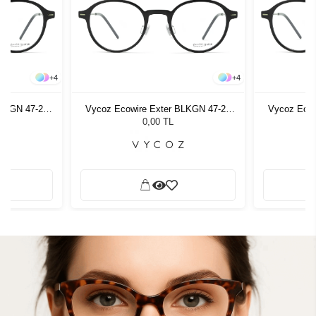
+
4
+
4
BLKGN 47-23
Vycoz Ecowire Exter BLKGN 47-23
Vycoz Ecow
148
0,00 TL