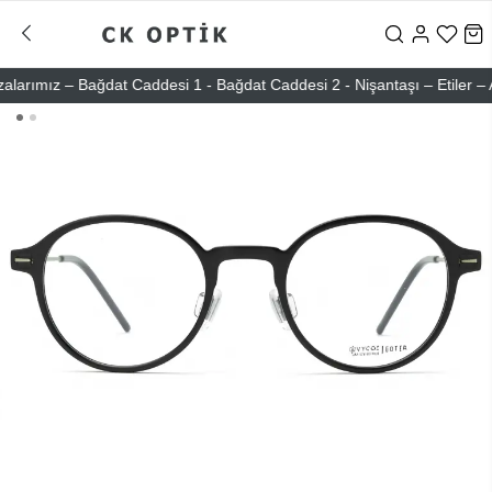
ımız – Bağdat Caddesi 1 - Bağdat Caddesi 2 - Nişantaşı – Etiler – Ata