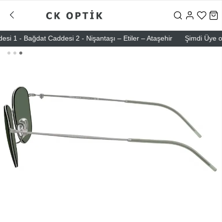
Bağdat Caddesi 2 - Nişantaşı – Etiler – Ataşehir
Şimdi Üye ol ! 500