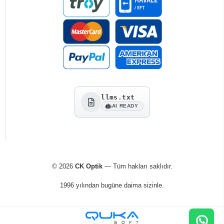
llms.txt
AI READY
© 2026
CK Optik
— Tüm hakları saklıdır.
1996 yılından bugüne daima sizinle.