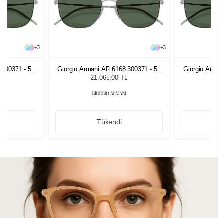
+
3
+
3
 300371 - 54
Giorgio Armani AR 6168 300371 - 54
Giorgio Arm
zlüğü
Unisex Güneş Gözlüğü
Unis
L
21.065,00 TL
Tükendi