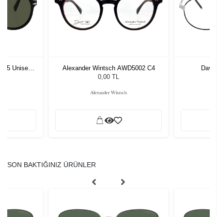
1 55 Unisex
Alexander Wintsch AWD5002 C4
David
ğü
L
0,00 TL
SON BAKTIĞINIZ ÜRÜNLER