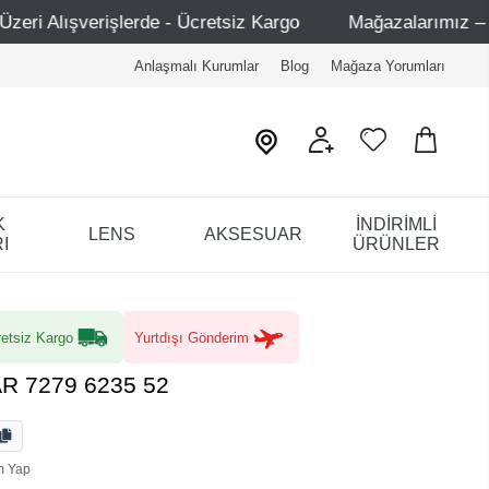
 Kargo
Mağazalarımız – Bağdat Caddesi 1 - Bağdat Cadde
Anlaşmalı Kurumlar
Blog
Mağaza Yorumları
K
İNDİRİMLİ
LENS
AKSESUAR
I
ÜRÜNLER
etsiz Kargo
Yurtdışı Gönderim
AR 7279 6235 52
m Yap