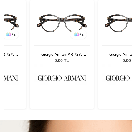
+
2
+
2
 AR 7279
Giorgio Armani AR 7279
Giorgio Arma
2
6235 52
6235
L
0,00 TL
0,00