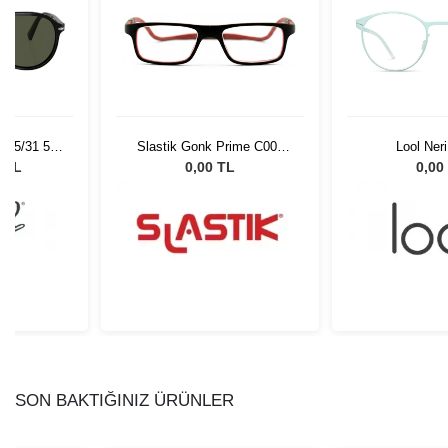
 95/31 55
Slastik Gonk Prime C004
Lool Ner
Gözlüğü
Opt 1055861
0 TL
0,00 TL
0,00
SON BAKTIĞINIZ ÜRÜNLER