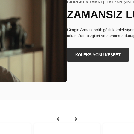
GIORGIO ARMANI | İTALYAN ŞIKL
ZAMANSIZ L
Giorgio Armani optik gözlük koleksiyon
çıkar. Zarif çizgileri ve zamansız dur
KOLEKSİYONU KEŞFET