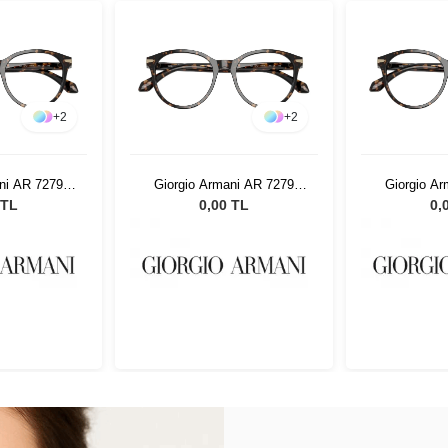
+
2
+
2
ni AR 7279
Giorgio Armani AR 7279
Giorgio A
 52
6235 52
62
 TL
0,00 TL
0,