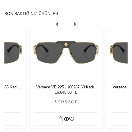
SON BAKTIĞINIZ ÜRÜNLER
87 63 Kadın
Versace VE 2251 100287 63 Kadın
Versace VE
ğü
Güneş Gözlüğü
G
L
16.645,00 TL