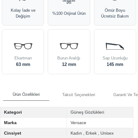
Kolay İade ve
Ömür Boyu
%100 Orijinal Ürün
Değişim
Ücretsiz Bakım
Ekartman
Burun Aralığı
Sap Uzunluğu
63 mm
12 mm
145 mm
Ürün Özellikleri
Taksit Seçenekleri
Garanti Ve Te
Kategori
Güneş Gözlükleri
Marka
Versace
Cinsiyet
Kadın
,
Erkek
,
Unisex