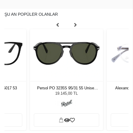
ŞU AN POPÜLER OLANLAR
U 5017 53
Persol PO 3235S 95/31 55 Unisex
Alexande
Güneş Gözlüğü
19.145,00 TL