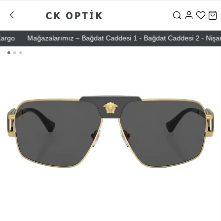
go
Mağazalarımız – Bağdat Caddesi 1 - Bağdat Caddesi 2 - Nişantaşı 