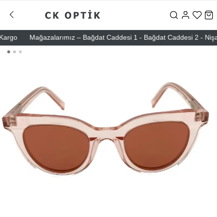
rgo
Mağazalarımız – Bağdat Caddesi 1 - Bağdat Caddesi 2 - Nişantaşı