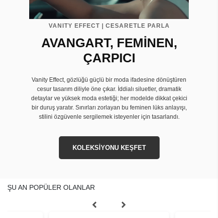
VANITY EFFECT | CESARETLE PARLA
AVANGART, FEMİNEN,
ÇARPICI
Vanity Effect, gözlüğü güçlü bir moda ifadesine dönüştüren
cesur tasarım diliyle öne çıkar. İddialı siluetler, dramatik
detaylar ve yüksek moda estetiği; her modelde dikkat çekici
bir duruş yaratır. Sınırları zorlayan bu feminen lüks anlayışı,
stilini özgüvenle sergilemek isteyenler için tasarlandı.
KOLEKSİYONU KEŞFET
ŞU AN POPÜLER OLANLAR