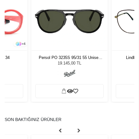
+
4
3 - 34
Persol PO 3235S 95/31 55 Unisex
Lindber
Güneş Gözlüğü
19.145,00 TL
SON BAKTIĞINIZ ÜRÜNLER