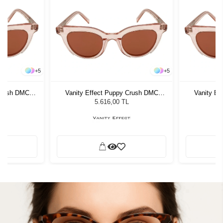
+
5
+
5
 Crush DMC
Vanity Effect Puppy Crush DMC
Vanity Ef
zlüğü
Kadın Güneş Gözlüğü
Kadı
5.616,00 TL