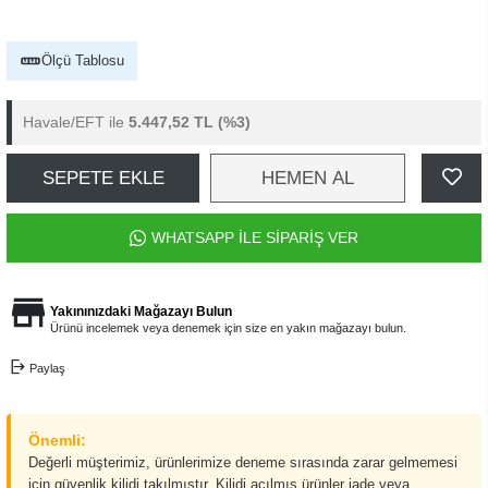
Ölçü Tablosu
Havale/EFT ile
5.447,52 TL
(%3)
SEPETE EKLE
HEMEN AL
WHATSAPP İLE SİPARİŞ VER
Yakınınızdaki Mağazayı Bulun
Ürünü incelemek veya denemek için size en yakın mağazayı bulun.
Paylaş
Önemli:
Değerli müşterimiz, ürünlerimize deneme sırasında zarar gelmemesi
için güvenlik kilidi takılmıştır. Kilidi açılmış ürünler iade veya