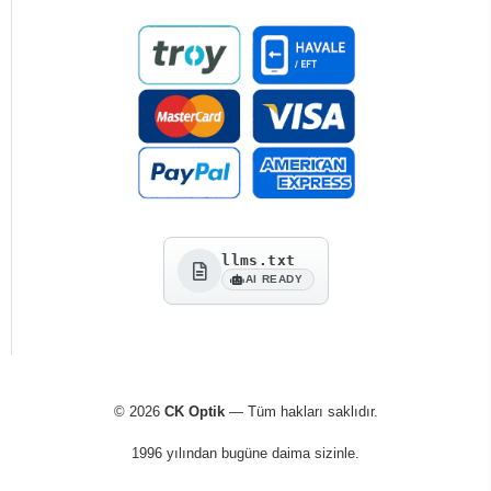
llms.txt
AI READY
© 2026
CK Optik
— Tüm hakları saklıdır.
1996 yılından bugüne daima sizinle.