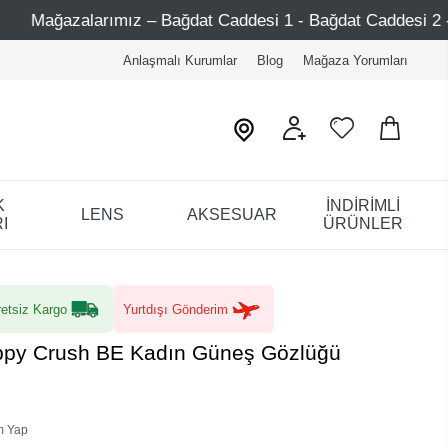
 – Bağdat Caddesi 1 - Bağdat Caddesi 2 - Nişantaşı – Etiler
Anlaşmalı Kurumlar
Blog
Mağaza Yorumları
K
İNDİRİMLİ
LENS
AKSESUAR
I
ÜRÜNLER
etsiz Kargo
Yurtdışı Gönderim
uppy Crush BE Kadın Güneş Gözlüğü
m Yap