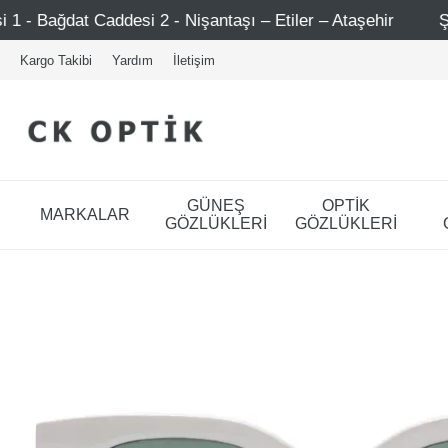
 2 - Nişantaşı – Etiler – Ataşehir
Şimdi Üye ol ! 5000
Kargo Takibi
Yardım
İletişim
GÜNEŞ
OPTİK
MARKALAR
GÖZLÜKLERİ
GÖZLÜKLERİ