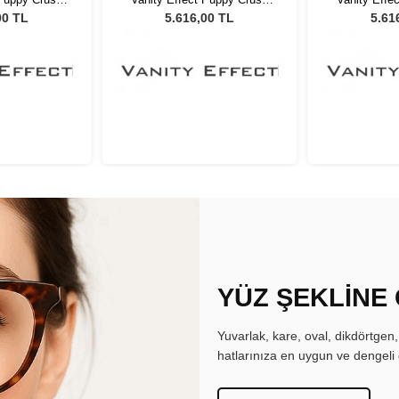
eş Gözlüğü
BE Kadın Güneş Gözlüğü
BE Kadın 
00 TL
5.616,00 TL
5.61
YÜZ ŞEKLİNE
Yuvarlak, kare, oval, dikdörtgen
hatlarınıza en uygun ve dengeli 