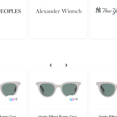
+
5
+
5
 Puppy Crush
Vanity Effect Puppy Crush
Vanity Effe