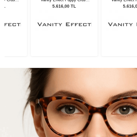
 Gözlüğü
BE Kadın Güneş Gözlüğü
BE Kadın Gün
 TL
5.616,00 TL
5.616,