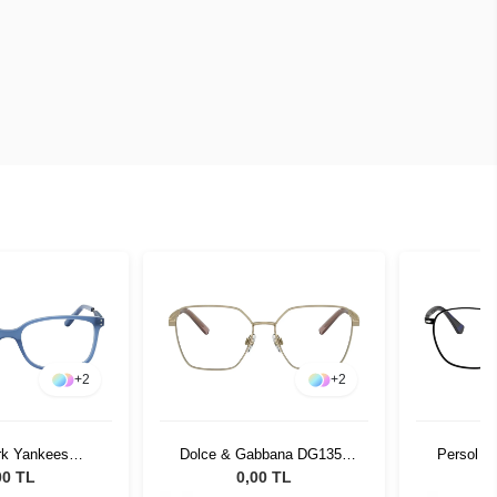
+
2
+
2
rk Yankees
Dolce & Gabbana DG1351
Persol P
032 C07
1365 54
00 TL
0,00 TL