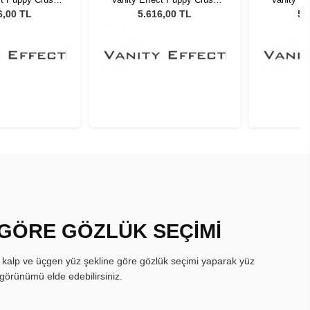
Güneş Gözlüğü
BE Kadın Güneş Gözlüğü
BE Kadı
6,00 TL
5.616,00 TL
5.
 GÖRE GÖZLÜK SEÇİMİ
, kalp ve üçgen yüz şekline göre gözlük seçimi yaparak yüz
görünümü elde edebilirsiniz.