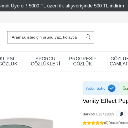
 TL üzeri ilk alışverişinde 500 TL indirim
Mağazalarımız
KLİPSLİ
SPORCU
PROGRESİF
GÖZLÜ
GÖZLÜK
GÖZLÜKLERİ
GÖZLÜK
CAMLAR
Yetkili Satıcı
Ücr
Vanity Effect P
Barkod
:
612712889
(0) Yorum
Yoru