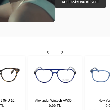
KOLEKSİYONU KEŞFET
s 5454U 1003
Alexander Wintsch AW3014
New Yo
C1
NYAM
 TL
0,00 TL
0,