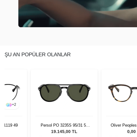
ŞU AN POPÜLER OLANLAR
+
2
J 1119 49
Persol PO 3235S 95/31 55
Oliver People
Unisex Güneş Gözlüğü
48
L
19.145,00 TL
0,00