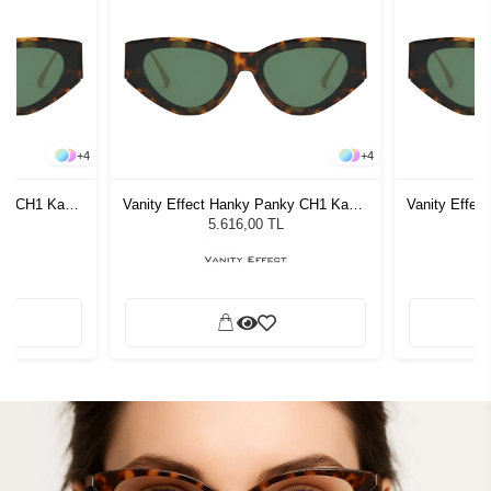
+
4
+
4
nky CH1 Kadın
Vanity Effect Hanky Panky CH1 Kadın
Vanity Effec
ğü
Güneş Gözlüğü
G
5.616,00 TL