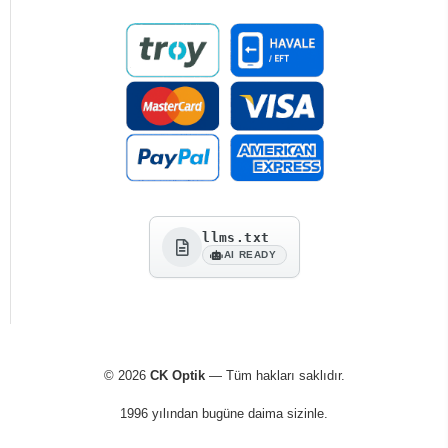
llms.txt
AI READY
© 2026
CK Optik
— Tüm hakları saklıdır.
1996 yılından bugüne daima sizinle.