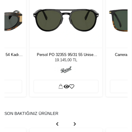
7 - 54 Kadın
Persol PO 3235S 95/31 55 Unisex
Carrera 3
ğü
Güneş Gözlüğü
L
19.145,00 TL
SON BAKTIĞINIZ ÜRÜNLER