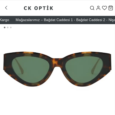
rgo
Mağazalarımız – Bağdat Caddesi 1 - Bağdat Caddesi 2 - Nişantaşı