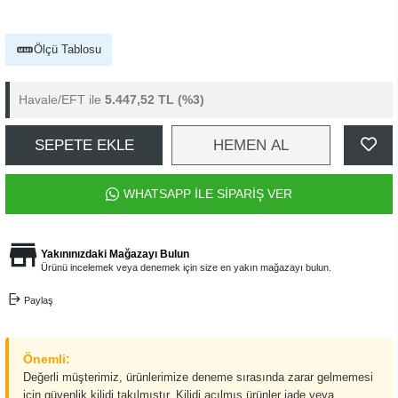
Ölçü Tablosu
Havale/EFT ile
5.447,52 TL
(%3)
SEPETE EKLE
HEMEN AL
WHATSAPP İLE SİPARİŞ VER
Yakınınızdaki Mağazayı Bulun
Ürünü incelemek veya denemek için size en yakın mağazayı bulun.
Paylaş
Önemli:
Değerli müşterimiz, ürünlerimize deneme sırasında zarar gelmemesi
için güvenlik kilidi takılmıştır. Kilidi açılmış ürünler iade veya