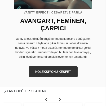
VANITY EFFECT | CESARETLE PARLA
AVANGART, FEMİNEN,
ÇARPICI
Vanity Effect, gözlüğü güçlü bir moda ifadesine dönüştüren
cesur tasarım diliyle öne çıkar. İddialı siluetler, dramatik
detaylar ve yüksek moda estetiği; her modelde dikkat çekici
bir duruş yaratır. Sınırları zorlayan bu feminen lüks anlayışı,
stilini özgüvenle sergilemek isteyenler için tasarlandı.
KOLEKSİYONU KEŞFET
ŞU AN POPÜLER OLANLAR