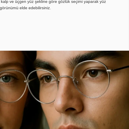
, kalp ve üçgen yüz şekline göre gözlük seçimi yaparak yüz
görünümü elde edebilirsiniz.