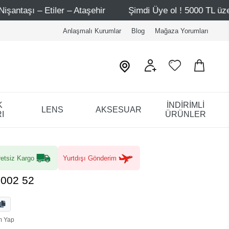
 Ataşehir
Şimdi Üye ol ! 5000 TL üzeri ilk alışverişinde
Anlaşmalı Kurumlar
Blog
Mağaza Yorumları
K
İNDİRİMLİ
LENS
AKSESUAR
I
ÜRÜNLER
etsiz Kargo
Yurtdışı Gönderim
5002 52
m Yap