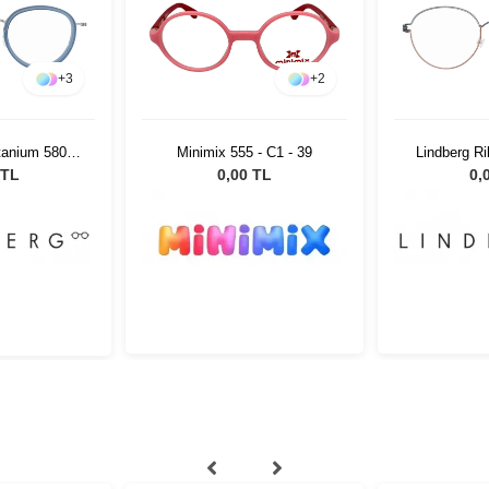
+
3
+
2
tanium 5808
Minimix 555 - C1 - 39
Lindberg R
 46 140
 TL
0,00 TL
0,