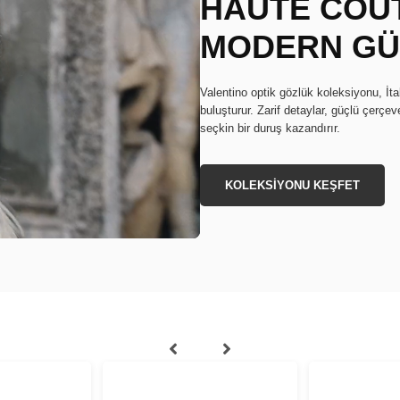
HAUTE COUT
MODERN G
Valentino optik gözlük koleksiyonu, İta
buluşturur. Zarif detaylar, güçlü çerçe
seçkin bir duruş kazandırır.
KOLEKSİYONU KEŞFET