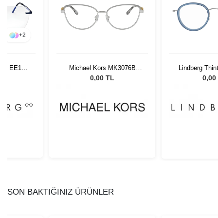
+
2
 714 EE16
Michael Kors MK3076B
Lindberg Thin
1893 55
K160 U16
L
0,00 TL
0,00
SON BAKTIĞINIZ ÜRÜNLER