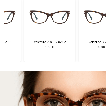
 5002 52
Valentino 3041 5002 52
Valentino 30
L
0,00 TL
0,00