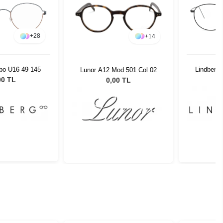
+
28
+
14
ibo U16 49 145
Lindberg 
Lunor A12 Mod 501 Col 02
00 TL
0,00 TL