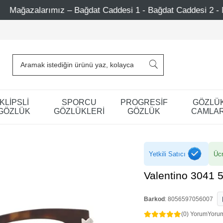
Bağdat Caddesi 1 - Bağdat Caddesi 2 - Nişantaşı – Etiler –
KLİPSLİ
SPORCU
PROGRESİF
GÖZLÜ
GÖZLÜK
GÖZLÜKLERİ
GÖZLÜK
CAMLAR
Yetkili Satıcı
Ücr
Valentino 3041 
Barkod
:
8056597056007
(0) Yorum
Yoru