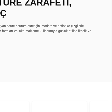
URE ZARAFETİ,
ÜÇ
lyan haute couture estetiğini modern ve sofistike çizgilerle
ve formları ve lüks malzeme kullanımıyla günlük stiline ikonik ve