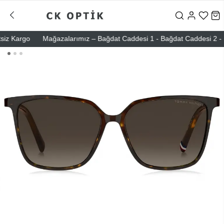
 Kargo
Mağazalarımız – Bağdat Caddesi 1 - Bağdat Caddesi 2 - Nişant