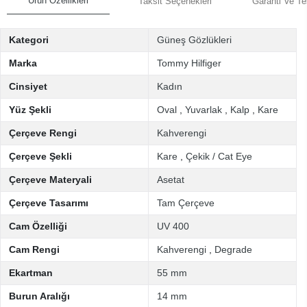
Ürün Özellikleri
Taksit Seçenekleri
Garanti Ve Te
Kategori
Güneş Gözlükleri
Marka
Tommy Hilfiger
Cinsiyet
Kadın
Yüz Şekli
Oval
,
Yuvarlak
,
Kalp
,
Kare
Çerçeve Rengi
Kahverengi
Çerçeve Şekli
Kare
,
Çekik / Cat Eye
Çerçeve Materyali
Asetat
Çerçeve Tasarımı
Tam Çerçeve
Cam Özelliği
UV 400
Cam Rengi
Kahverengi
,
Degrade
Ekartman
55 mm
Burun Aralığı
14 mm