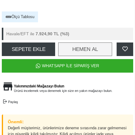
Ölçü Tablosu
Havale/EFT ile
7.924,90 TL
(%3)
SEPETE EKLE
HEMEN AL
WHATSAPP İLE SİPARİŞ VER
Yakınınızdaki Mağazayı Bulun
Ürünü incelemek veya denemek için size en yakın mağazayı bulun.
Paylaş
Önemli:
Değerli müşterimiz, ürünlerimize deneme sırasında zarar gelmemesi
için güvenlik kilidi takılmıştır. Kilidi açılmış ürünler iade veya