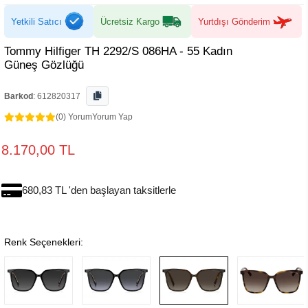
Yetkili Satıcı
Ücretsiz Kargo
Yurtdışı Gönderim
Tommy Hilfiger TH 2292/S 086HA - 55 Kadın
Güneş Gözlüğü
Barkod
:
612820317
(0) Yorum
Yorum Yap
8.170,00 TL
680,83 TL 'den başlayan taksitlerle
Renk Seçenekleri: