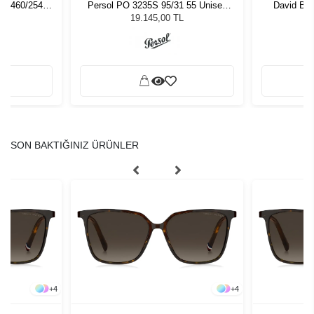
0 3460/254
Persol PO 3235S 95/31 55 Unisex
David Be
zlüğü
Güneş Gözlüğü
8503351 
L
19.145,00 TL
SON BAKTIĞINIZ ÜRÜNLER
+
4
+
4