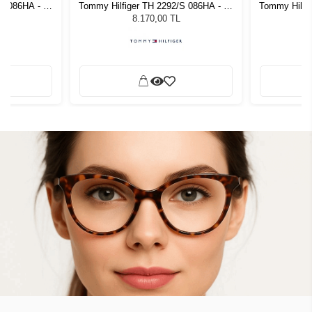
S 086HA - 55
Tommy Hilfiger TH 2292/S 086HA - 55
Tommy Hilfi
zlüğü
Kadın Güneş Gözlüğü
Kadı
8.170,00 TL