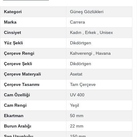
Kategori
Güneş Gözlükleri
Marka
Carrera
Cinsiyet
Kadın
,
Erkek
,
Unisex
Yüz Şekli
Dikdörtgen
Çerçeve Rengi
Kahverengi
,
Havana
Çerçeve Şekli
Dikdörtgen
Çerçeve Materyali
Asetat
Çerçeve Tasarımı
Tam Çerçeve
Cam Özelliği
UV 400
Cam Rengi
Yeşil
Ekartman
50 mm
Burun Aralığı
22 mm
Sap Uzunluğu
150 mm