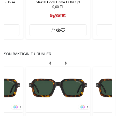
1 55 Unisex
Slastik Gonk Prime C004 Opt
L
ğü
1055861
L
0,00 TL
SON BAKTIĞINIZ ÜRÜNLER
+
4
+
4