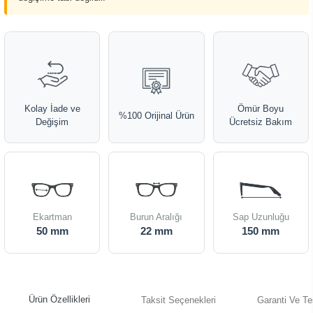
Kolay İade ve
Ömür Boyu
%100 Orijinal Ürün
Değişim
Ücretsiz Bakım
Ekartman
Burun Aralığı
Sap Uzunluğu
50 mm
22 mm
150 mm
Ürün Özellikleri
Taksit Seçenekleri
Garanti Ve Te