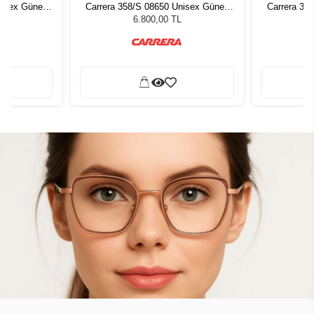
nisex Güneş
Carrera 358/S 08650 Unisex Güneş
Carrera 35
Gözlüğü
6.800,00 TL